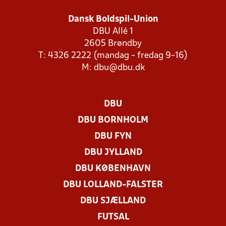
Dansk Boldspil-Union
DBU Allé 1
2605 Brøndby
T: 4326 2222 (mandag - fredag 9-16)
M:
dbu@dbu.dk
DBU
DBU BORNHOLM
DBU FYN
DBU JYLLAND
DBU KØBENHAVN
DBU LOLLAND-FALSTER
DBU SJÆLLAND
FUTSAL