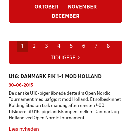
OKTOBER
NOVEMBER
DECEMBER
1
2
3
4
5
6
7
8
TIDLIGERE
U16: DANMARK FIK 1-1 MOD HOLLAND
30-06-2015
De danske U16-piger åbnede dette års Open Nordic
Tournament med uafgjort mod Holland. Et solbeskinnet
Kolding Stadion trak mandag aften næsten 400
tilskuere til U16-pigelandskampen mellem Danmark og
Holland ved Open Nordic Tournament.
Læs nyheden