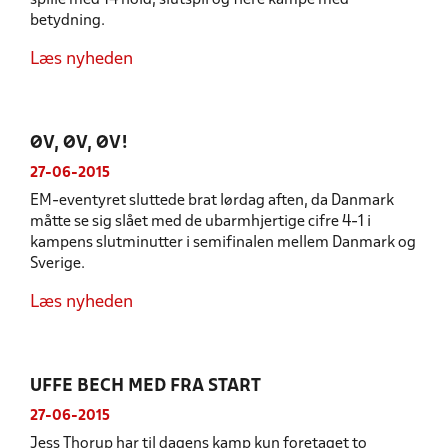
spille med 14 hold, slutspil og flere kampe med
betydning.
Læs nyheden
ØV, ØV, ØV!
27-06-2015
EM-eventyret sluttede brat lørdag aften, da Danmark
måtte se sig slået med de ubarmhjertige cifre 4-1 i
kampens slutminutter i semifinalen mellem Danmark og
Sverige.
Læs nyheden
UFFE BECH MED FRA START
27-06-2015
Jess Thorup har til dagens kamp kun foretaget to