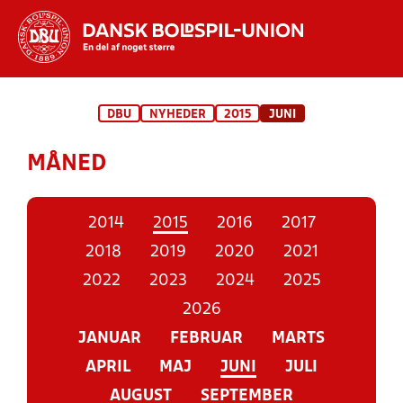
Hvad vil du søge efter?
DBU
NYHEDER
2015
JUNI
INDHOLD OG NYHEDER
MÅNED
STILLINGER, RESULTATER, KLUBBER OG
HOLD
2014
2015
2016
2017
2018
2019
2020
2021
2022
2023
2024
2025
2026
JANUAR
FEBRUAR
MARTS
APRIL
MAJ
JUNI
JULI
AUGUST
SEPTEMBER