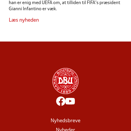
han er enig med UEFA om, at tilliden til FIFA's præsident
Gianni Infantino er væk.
Læs nyheden
Nyhedsbreve
Nyheder