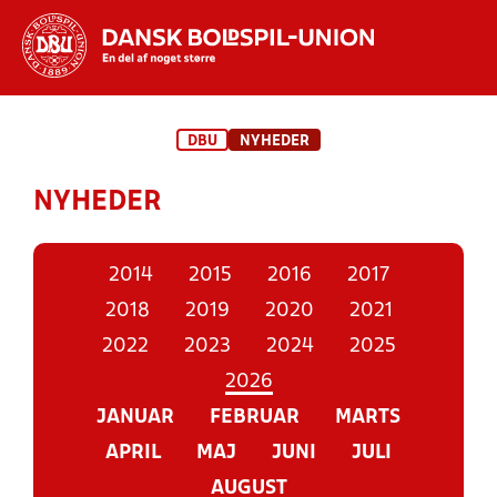
Hvad vil du søge efter?
DBU
NYHEDER
INDHOLD OG NYHEDER
NYHEDER
STILLINGER, RESULTATER, KLUBBER OG
HOLD
2014
2015
2016
2017
2018
2019
2020
2021
2022
2023
2024
2025
2026
JANUAR
FEBRUAR
MARTS
APRIL
MAJ
JUNI
JULI
AUGUST