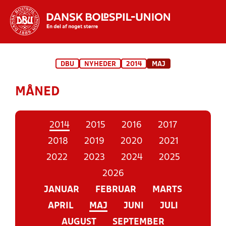
Hvad vil du søge efter?
DBU
NYHEDER
2014
MAJ
INDHOLD OG NYHEDER
MÅNED
STILLINGER, RESULTATER, KLUBBER OG
HOLD
2014
2015
2016
2017
2018
2019
2020
2021
2022
2023
2024
2025
2026
JANUAR
FEBRUAR
MARTS
APRIL
MAJ
JUNI
JULI
AUGUST
SEPTEMBER