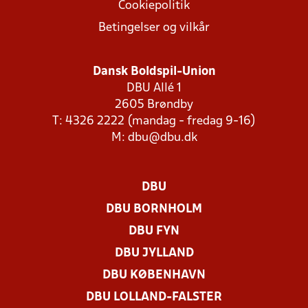
Cookiepolitik
Betingelser og vilkår
Dansk Boldspil-Union
DBU Allé 1
2605 Brøndby
T: 4326 2222 (mandag - fredag 9-16)
M:
dbu@dbu.dk
DBU
DBU BORNHOLM
DBU FYN
DBU JYLLAND
DBU KØBENHAVN
DBU LOLLAND-FALSTER