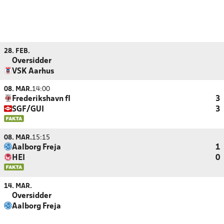
28. FEB.
Oversidder
VSK Aarhus
08. MAR.
14:00
Frederikshavn fI
3
SGF/GUI
3
08. MAR.
15:15
Aalborg Freja
1
HEI
0
14. MAR.
Oversidder
Aalborg Freja