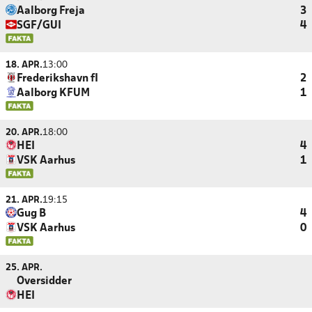
Aalborg Freja
3
SGF/GUI
4
18. APR.
13:00
Frederikshavn fI
2
Aalborg KFUM
1
20. APR.
18:00
HEI
4
VSK Aarhus
1
21. APR.
19:15
Gug B
4
VSK Aarhus
0
25. APR.
Oversidder
HEI