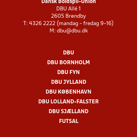
Dansk Boldspil-Union
DBU Allé 1
2605 Brøndby
T: 4326 2222 (mandag - fredag 9-16)
M:
dbu@dbu.dk
DBU
DBU BORNHOLM
DBU FYN
DBU JYLLAND
DBU KØBENHAVN
DBU LOLLAND-FALSTER
DBU SJÆLLAND
FUTSAL