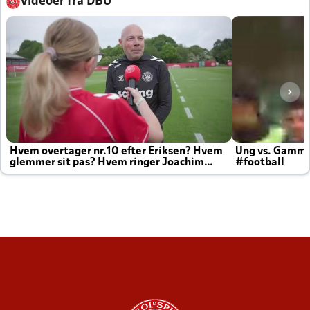
Videoer fra DBU
Hvem overtager nr.10 efter Eriksen? Hvem
Ung vs. Gamm
glemmer sit pas? Hvem ringer Joachim
#football
altid til efter kampe?