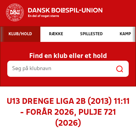
Hvad vil du søge efter?
KLUB/HOLD
RÆKKE
SPILLESTED
KAMP
INDHOLD OG NYHEDER
Find en klub eller et hold
STILLINGER, RESULTATER, KLUBBER OG
HOLD
U13 DRENGE LIGA 2B (2013) 11:11
- FORÅR 2026, PULJE 721
(2026)