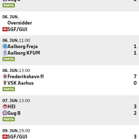
06. JUN.
Oversidder
SGF/GUI
06. JUN.
11:00
Aalborg Freja
1
Aalborg KFUM
1
06. JUN.
13:00
Frederikshavn fI
7
VSK Aarhus
0
07. JUN.
13:00
HEI
3
Gug B
2
09. JUN.
19:00
SGF/GUI
3