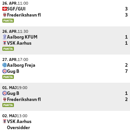
26. APR.
11:00
SGF/GUI
3
Frederikshavn fI
3
26. APR.
11:30
Aalborg KFUM
1
VSK Aarhus
1
27. APR.
17:00
Aalborg Freja
2
Gug B
7
01. MAJ
19:00
Gug B
1
Frederikshavn fI
2
02. MAJ
13:00
VSK Aarhus
Oversidder