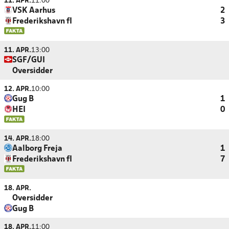
11. APR.
11:00
VSK Aarhus
2
Frederikshavn fI
3
11. APR.
13:00
SGF/GUI
Oversidder
12. APR.
10:00
Gug B
1
HEI
0
14. APR.
18:00
Aalborg Freja
1
Frederikshavn fI
7
18. APR.
Oversidder
Gug B
18. APR.
11:00