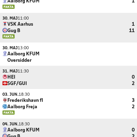
Aalborg KFUM
1
30. MAJ
11:00
VSK Aarhus
1
Gug B
11
30. MAJ
13:00
Aalborg KFUM
Oversidder
31. MAJ
11:30
HEI
0
SGF/GUI
2
03. JUN.
18:30
Frederikshavn fI
3
Aalborg Freja
2
04. JUN.
18:30
Aalborg KFUM
0
Gug B
2