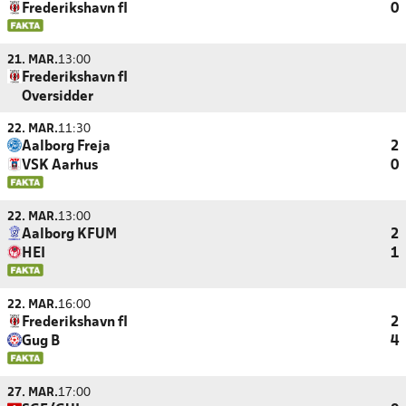
Frederikshavn fI
0
21. MAR.
13:00
Frederikshavn fI
Oversidder
22. MAR.
11:30
Aalborg Freja
2
VSK Aarhus
0
22. MAR.
13:00
Aalborg KFUM
2
HEI
1
22. MAR.
16:00
Frederikshavn fI
2
Gug B
4
27. MAR.
17:00