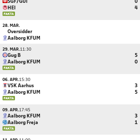
SGF/GUI
0
HEI
4
28. MAR.
Oversidder
Aalborg KFUM
29. MAR.
11:30
Gug B
5
Aalborg KFUM
0
06. APR.
15:30
VSK Aarhus
3
Aalborg KFUM
5
09. APR.
17:45
Aalborg KFUM
3
Aalborg Freja
1