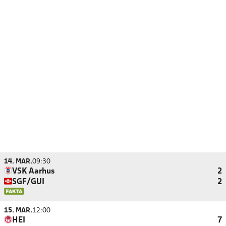
14. MAR.
09:30
VSK Aarhus
2
SGF/GUI
2
15. MAR.
12:00
HEI
7