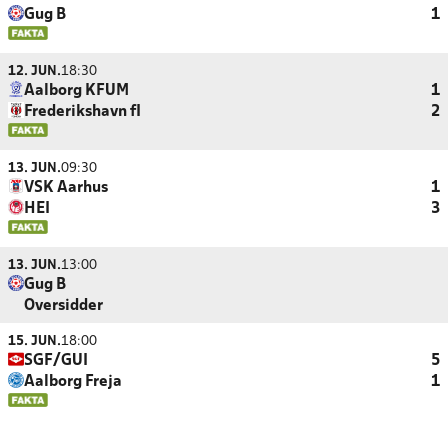
Gug B
1
12. JUN.
18:30
Aalborg KFUM
1
Frederikshavn fI
2
13. JUN.
09:30
VSK Aarhus
1
HEI
3
13. JUN.
13:00
Gug B
Oversidder
15. JUN.
18:00
SGF/GUI
5
Aalborg Freja
1