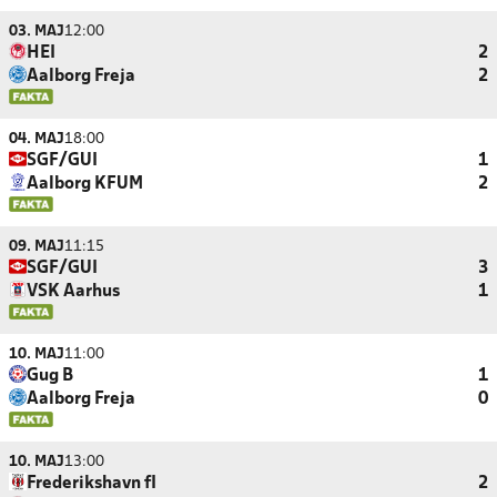
03. MAJ
12:00
HEI
2
Aalborg Freja
2
04. MAJ
18:00
SGF/GUI
1
Aalborg KFUM
2
09. MAJ
11:15
SGF/GUI
3
VSK Aarhus
1
10. MAJ
11:00
Gug B
1
Aalborg Freja
0
10. MAJ
13:00
Frederikshavn fI
2