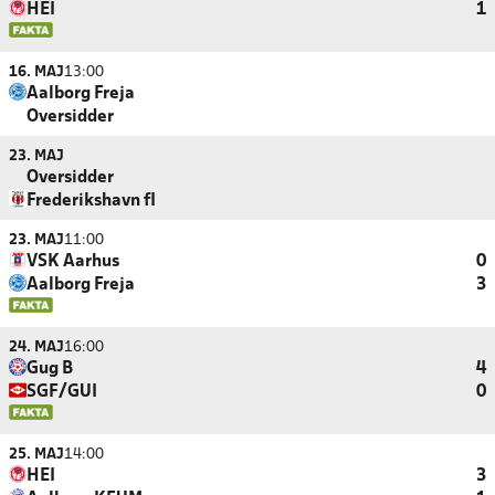
HEI
1
16. MAJ
13:00
Aalborg Freja
Oversidder
23. MAJ
Oversidder
Frederikshavn fI
23. MAJ
11:00
VSK Aarhus
0
Aalborg Freja
3
24. MAJ
16:00
Gug B
4
SGF/GUI
0
25. MAJ
14:00
HEI
3