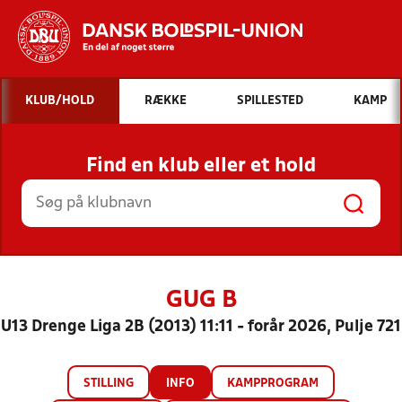
Hvad vil du søge efter?
KLUB/HOLD
RÆKKE
SPILLESTED
KAMP
INDHOLD OG NYHEDER
Find en klub eller et hold
STILLINGER, RESULTATER, KLUBBER OG
HOLD
GUG B
U13 Drenge Liga 2B (2013) 11:11 - forår 2026, Pulje 721
STILLING
INFO
KAMPPROGRAM