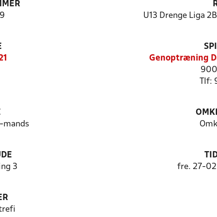
MMER
9
U13 Drenge Liga 2B 
E
SP
21
Genoptræning D
900
Tlf:
E
OMKL
1-mands
Omk
UDE
TI
ng 3
fre. 27-0
ER
refi