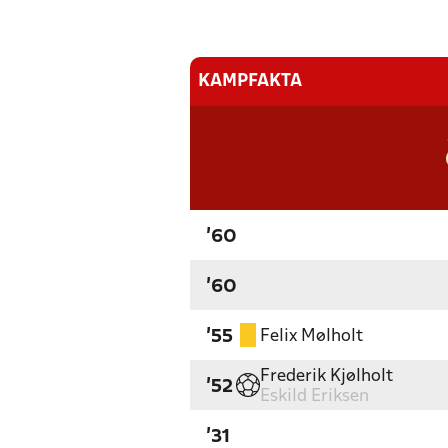
KAMPFAKTA
'60
'60
Felix Mølholt
'55
Frederik Kjølholt
'52
Eskild Eriksen
'31