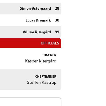
Simon Østergaard
28
Lucas Dremark
30
Villum Kjærgård
99
OFFICIALS
TRÆNER
Kasper Kjærgård
CHEFTRÆNER
Steffen Kastrup