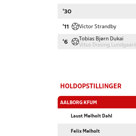
'30
Victor Strandby
'11
Tobias Bjørn Dukai
'6
Vitus Dissing Lundgaar
HOLDOPSTILLINGER
AALBORG KFUM
Laust Mølholt Dahl
Felix Mølholt