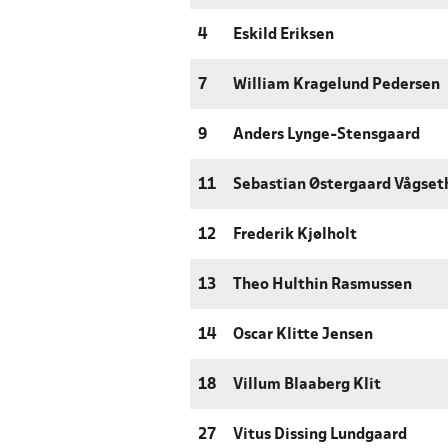
4
Eskild Eriksen
7
William Kragelund Pedersen
9
Anders Lynge-Stensgaard
11
Sebastian Østergaard Vågset
12
Frederik Kjølholt
13
Theo Hulthin Rasmussen
14
Oscar Klitte Jensen
18
Villum Blaaberg Klit
27
Vitus Dissing Lundgaard