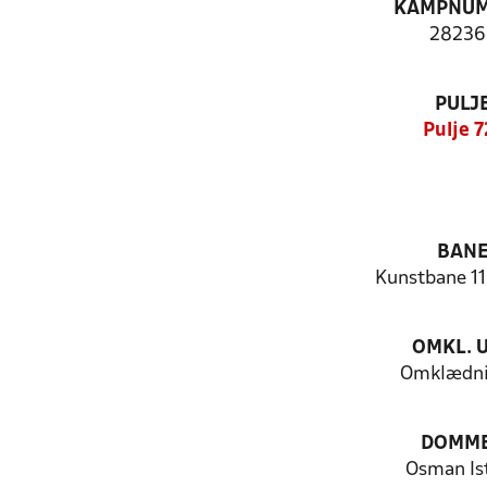
KAMPNU
28236
PULJ
Pulje 7
BAN
Kunstbane 1
OMKL. 
Omklædni
DOMM
Osman Ist