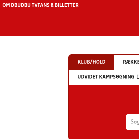
OM DBU
DBU TV
FANS & BILLETTER
KLUB/HOLD
RÆKK
UDVIDET KAMPSØGNING