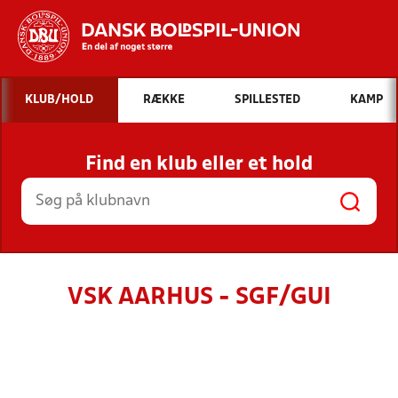
Hvad vil du søge efter?
KLUB/HOLD
RÆKKE
SPILLESTED
KAMP
INDHOLD OG NYHEDER
Find en klub eller et hold
STILLINGER, RESULTATER, KLUBBER OG
HOLD
VSK AARHUS - SGF/GUI