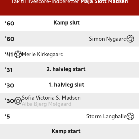
Tak til livescore-indberetter
Maja Slott Madsen
Kamp slut
'60
Simon Nygaard
'60
Merle Kirkegaard
'41
2. halvleg start
'31
1. halvleg slut
'30
Sofia Victoria S. Madsen
'30
Alba Bjerg Mølgaard
Storm Langballe
'5
Kamp start