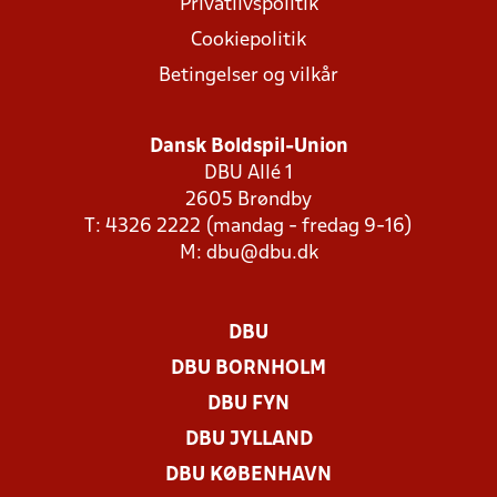
Privatlivspolitik
Cookiepolitik
Betingelser og vilkår
Dansk Boldspil-Union
DBU Allé 1
2605 Brøndby
T: 4326 2222 (mandag - fredag 9-16)
M:
dbu@dbu.dk
DBU
DBU BORNHOLM
DBU FYN
DBU JYLLAND
DBU KØBENHAVN