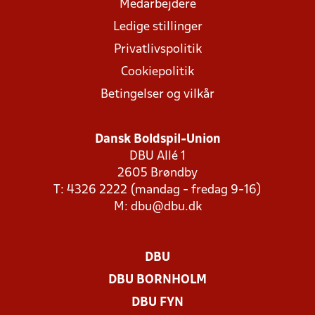
Medarbejdere
Ledige stillinger
Privatlivspolitik
Cookiepolitik
Betingelser og vilkår
Dansk Boldspil-Union
DBU Allé 1
2605 Brøndby
T: 4326 2222 (mandag - fredag 9-16)
M:
dbu@dbu.dk
DBU
DBU BORNHOLM
DBU FYN