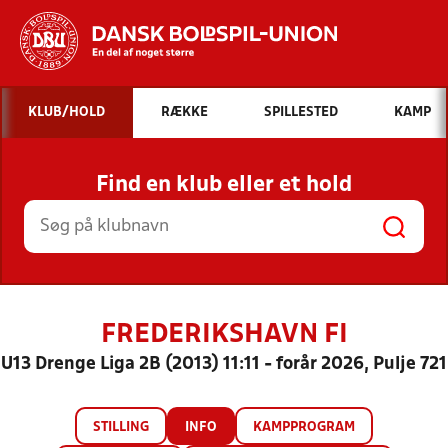
Hvad vil du søge efter?
KLUB/HOLD
RÆKKE
SPILLESTED
KAMP
INDHOLD OG NYHEDER
Find en klub eller et hold
STILLINGER, RESULTATER, KLUBBER OG
HOLD
FREDERIKSHAVN FI
U13 Drenge Liga 2B (2013) 11:11 - forår 2026, Pulje 721
STILLING
INFO
KAMPPROGRAM