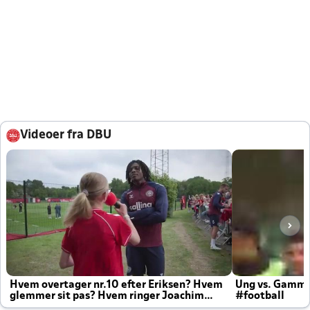
Videoer fra DBU
Hvem overtager nr.10 efter Eriksen? Hvem
Ung vs. Gamm
glemmer sit pas? Hvem ringer Joachim
#football
altid til efter kampe?