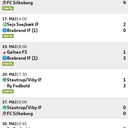
FC Silkeborg
4
17. MAJ
14:00
Sejs Svejbæk IF
2
Brabrand IF (1)
0
19. MAJ
18:00
Galten FS
1
Brabrand IF (1)
3
20. MAJ
17:30
Stautrup/Viby IF
1
Ry Fodbold
3
27. MAJ
19:00
Stautrup/Viby IF
0
FC Silkeborg
0
30. MAJ
10:45