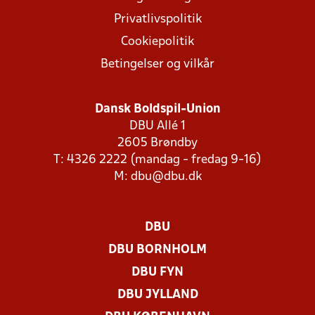
Privatlivspolitik
Cookiepolitik
Betingelser og vilkår
Dansk Boldspil-Union
DBU Allé 1
2605 Brøndby
T: 4326 2222 (mandag - fredag 9-16)
M:
dbu@dbu.dk
DBU
DBU BORNHOLM
DBU FYN
DBU JYLLAND