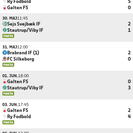
Ry Fodbold
5
Galten FS
0
30. MAJ
11:45
Sejs Svejbæk IF
2
Stautrup/Viby IF
1
31. MAJ
12:00
Brabrand IF (1)
2
FC Silkeborg
0
01. JUN.
18:00
Galten FS
0
Stautrup/Viby IF
3
03. JUN.
17:45
Galten FS
2
Ry Fodbold
4