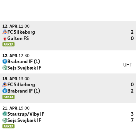
12. APR.
11:00
FC Silkeborg
2
Galten FS
0
12. APR.
12:30
Brabrand IF (1)
UHT
Sejs Svejbæk IF
19. APR.
13:00
FC Silkeborg
0
Brabrand IF (1)
2
21. APR.
19:00
Stautrup/Viby IF
3
Sejs Svejbæk IF
7