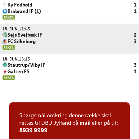
Ry Fodbold
1
Brabrand IF (1)
1
14. JUN.
11:45
Sejs Svejbæk IF
2
FC Silkeborg
3
14. JUN.
13:15
Stautrup/Viby IF
3
Galten FS
1
Spørgsmål omkring denne række skal
rettes til DBU Jylland på
mail
eller på tlf:
8939 9999