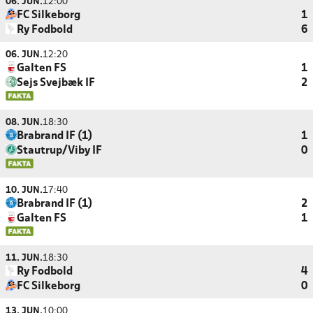
06. JUN.
12:00
FC Silkeborg
1
Ry Fodbold
6
06. JUN.
12:20
Galten FS
1
Sejs Svejbæk IF
2
08. JUN.
18:30
Brabrand IF (1)
1
Stautrup/Viby IF
0
10. JUN.
17:40
Brabrand IF (1)
2
Galten FS
1
11. JUN.
18:30
Ry Fodbold
4
FC Silkeborg
0
13. JUN.
10:00