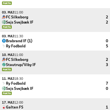
03. MAJ
11:00
FC Silkeborg
2
Sejs Svejbæk IF
2
03. MAJ
11:30
Brabrand IF (1)
0
Ry Fodbold
5
10. MAJ
11:00
FC Silkeborg
2
Stautrup/Viby IF
3
11. MAJ
18:30
Ry Fodbold
7
Sejs Svejbæk IF
0
17. MAJ
12:00
Galten FS
1