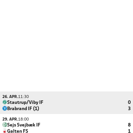
26. APR.
11:30
Stautrup/Viby IF
0
Brabrand IF (1)
3
29. APR.
18:00
Sejs Svejbæk IF
8
Galten FS
1