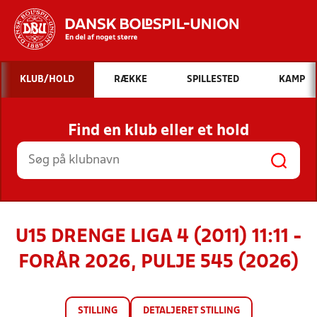
Hvad vil du søge efter?
KLUB/HOLD
RÆKKE
SPILLESTED
KAMP
INDHOLD OG NYHEDER
Find en klub eller et hold
STILLINGER, RESULTATER, KLUBBER OG
HOLD
U15 DRENGE LIGA 4 (2011) 11:11 -
FORÅR 2026, PULJE 545 (2026)
STILLING
DETALJERET STILLING