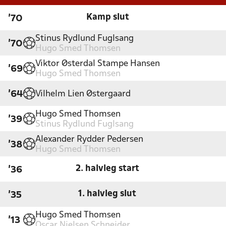
Kamp slut
'70
Stinus Rydlund Fuglsang
'70
Hugo Smed Thomsen
Viktor Østerdal Stampe Hansen
'69
Hugo Smed Thomsen
Vilhelm Lien Østergaard
'64
Hugo Smed Thomsen
'39
Stinus Rydlund Fuglsang
Alexander Rydder Pedersen
'38
Hugo Smed Thomsen
2. halvleg start
'36
1. halvleg slut
'35
Hugo Smed Thomsen
'13
Oscar Nielsen Schnejder