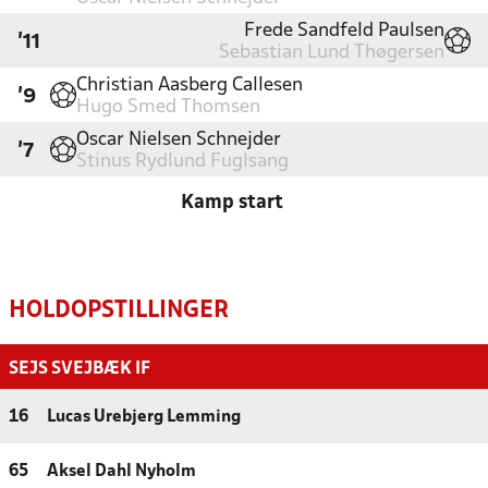
Frede Sandfeld Paulsen
'11
Sebastian Lund Thøgersen
Christian Aasberg Callesen
'9
Hugo Smed Thomsen
Oscar Nielsen Schnejder
'7
Stinus Rydlund Fuglsang
Kamp start
HOLDOPSTILLINGER
SEJS SVEJBÆK IF
16
Lucas Urebjerg Lemming
65
Aksel Dahl Nyholm