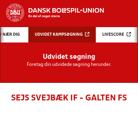
Hvad vil du søge efter?
B NÆR DIG
UDVIDET KAMPSØGNING
LIVESCORE
INDHOLD OG NYHEDER
Udvidet søgning
STILLINGER, RESULTATER, KLUBBER OG
HOLD
Foretag din udvidede søgning herunder.
SEJS SVEJBÆK IF - GALTEN FS