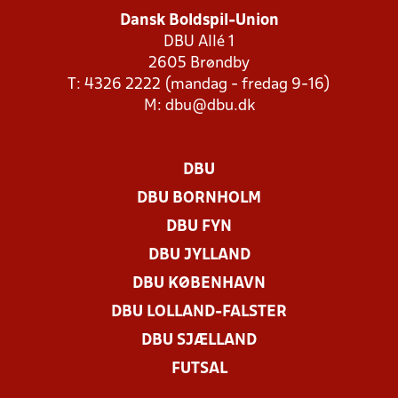
Dansk Boldspil-Union
DBU Allé 1
2605 Brøndby
T: 4326 2222 (mandag - fredag 9-16)
M:
dbu@dbu.dk
DBU
DBU BORNHOLM
DBU FYN
DBU JYLLAND
DBU KØBENHAVN
DBU LOLLAND-FALSTER
DBU SJÆLLAND
FUTSAL