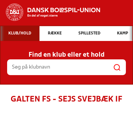
Hvad vil du søge efter?
KLUB/HOLD
RÆKKE
SPILLESTED
KAMP
INDHOLD OG NYHEDER
Find en klub eller et hold
STILLINGER, RESULTATER, KLUBBER OG
HOLD
GALTEN FS - SEJS SVEJBÆK IF