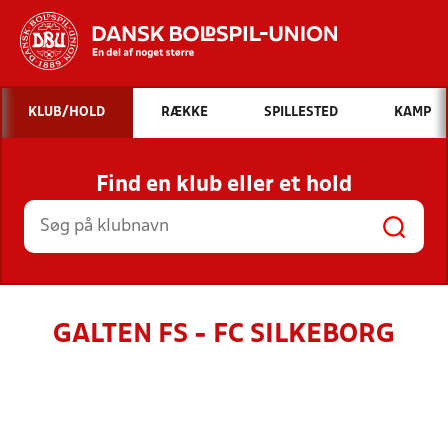
Hvad vil du søge efter?
KLUB/HOLD
RÆKKE
SPILLESTED
KAMP
INDHOLD OG NYHEDER
Find en klub eller et hold
STILLINGER, RESULTATER, KLUBBER OG
HOLD
GALTEN FS - FC SILKEBORG