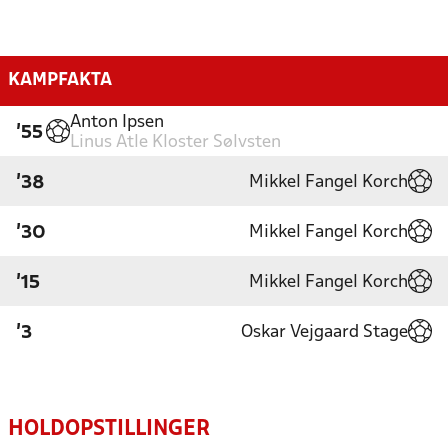
KAMPFAKTA
Anton Ipsen
'55
Linus Atle Kloster Sølvsten
Mikkel Fangel Korch
'38
Mikkel Fangel Korch
'30
Mikkel Fangel Korch
'15
Oskar Vejgaard Stage
'3
HOLDOPSTILLINGER