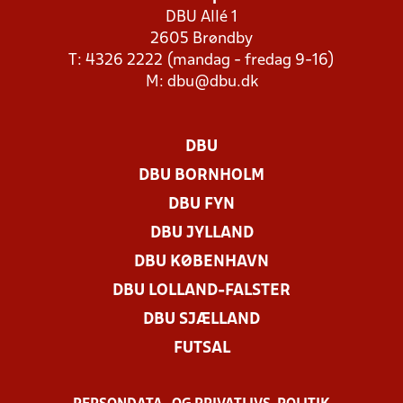
DBU Allé 1
2605 Brøndby
T: 4326 2222 (mandag - fredag 9-16)
M:
dbu@dbu.dk
DBU
DBU BORNHOLM
DBU FYN
DBU JYLLAND
DBU KØBENHAVN
DBU LOLLAND-FALSTER
DBU SJÆLLAND
FUTSAL