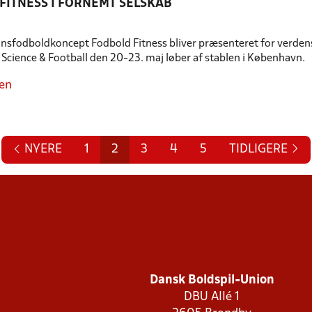
FITNESS I FORNEMT SELSKAB
nsfodboldkoncept Fodbold Fitness bliver præsenteret for verden
Science & Football den 20-23. maj løber af stablen i København.
en
NYERE
1
2
3
4
5
TIDLIGERE
Dansk Boldspil-Union
DBU Allé 1