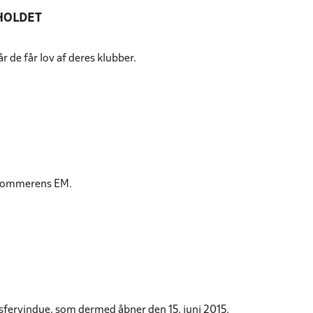
SHOLDET
r de får lov af deres klubber.
d sommerens EM.
sfervindue, som dermed åbner den 15. juni 2015.