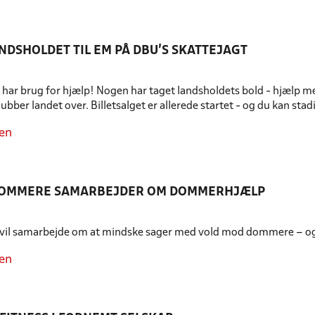
NDSHOLDET TIL EM PÅ DBU’S SKATTEJAGT
har brug for hjælp! Nogen har taget landsholdets bold - hjælp med
lubber landet over. Billetsalget er allerede startet - og du kan stadig
en
DOMMERE SAMARBEJDER OM DOMMERHJÆLP
vil samarbejde om at mindske sager med vold mod dommere – og s
en