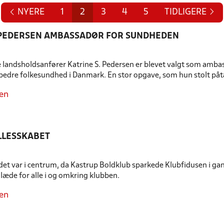
NYERE
1
2
3
4
5
TIDLIGERE
 PEDERSEN AMBASSADØR FOR SUNDHEDEN
e landsholdsanfører Katrine S. Pedersen er blevet valgt som ambas
edre folkesundhed i Danmark. En stor opgave, som hun stolt påta
en
LLESSKABET
 var i centrum, da Kastrup Boldklub sparkede Klubfidusen i gang
 glæde for alle i og omkring klubben.
en