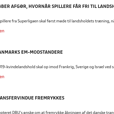
BBER AFGØR, HVORNÅR SPILLERE FÅR FRI TIL LAND
illere fra Superligaen skal først møde til landsholdets træning, nå
en
DANMARKS EM-MODSTANDERE
19-kvindelandshold skal op imod Frankrig, Sverige og Israel ve
en
RANSFERVINDUE FREMRYKKES
epteret DBU’s ønske om at fremrykke åbningen af det danske tran