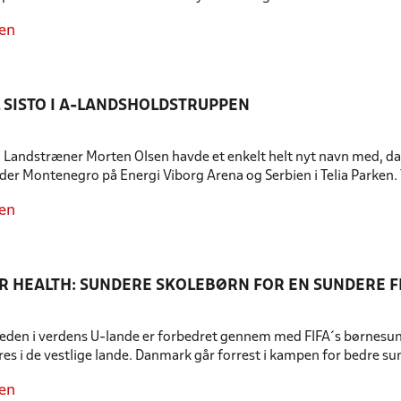
en
L SISTO I A-LANDSHOLDSTRUPPEN
andstræner Morten Olsen havde et enkelt helt nyt navn med, da 
øder Montenegro på Energi Viborg Arena og Serbien i Telia Parken. 
en
FOR HEALTH: SUNDERE SKOLEBØRN FOR EN SUNDERE 
den i verdens U-lande er forbedret gennem med FIFA´s børnesun
s i de vestlige lande. Danmark går forrest i kampen for bedre s
en