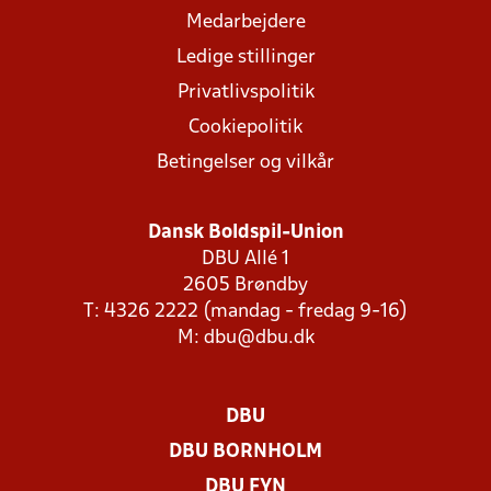
Medarbejdere
Ledige stillinger
Privatlivspolitik
Cookiepolitik
Betingelser og vilkår
Dansk Boldspil-Union
DBU Allé 1
2605 Brøndby
T: 4326 2222 (mandag - fredag 9-16)
M:
dbu@dbu.dk
DBU
DBU BORNHOLM
DBU FYN