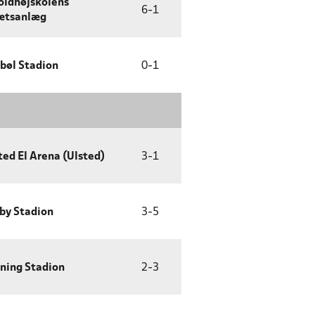
oldhøjskolens
6
-
1
ætsanlæg
bøl Stadion
0
-
1
ted El Arena (Ulsted)
3
-
1
by Stadion
3
-
5
ning Stadion
2
-
3