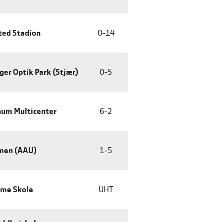
ted Stadion
0
-
14
ger Optik Park (Stjær)
0
-
5
um Multicenter
6
-
2
men (AAU)
1
-
5
me Skole
UHT