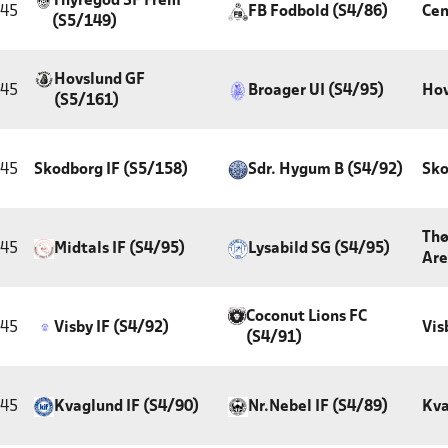
Thyregod SF Frem
:45
FB Fodbold (S4/86)
Cen
(S5/149)
Hovslund GF
:45
Broager UI (S4/95)
Hov
(S5/161)
:45
Skodborg IF (S5/158)
Sdr. Hygum B (S4/92)
Sko
Thø
:45
Midtals IF (S4/95)
Lysabild SG (S4/95)
Are
Coconut Lions FC
:45
Visby IF (S4/92)
Vis
(S4/91)
:45
Kvaglund IF (S4/90)
Nr.Nebel IF (S4/89)
Kva