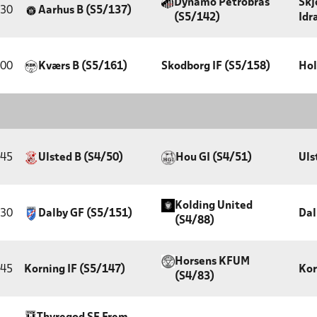
Dynamo Petrobras
Skj
:30
Aarhus B (S5/137)
(S5/142)
Idr
:00
Kværs B (S5/161)
Skodborg IF (S5/158)
Hol
:45
Ulsted B (S4/50)
Hou GI (S4/51)
Uls
Kolding United
:30
Dalby GF (S5/151)
Dal
(S4/88)
Horsens KFUM
:45
Korning IF (S5/147)
Kor
(S4/83)