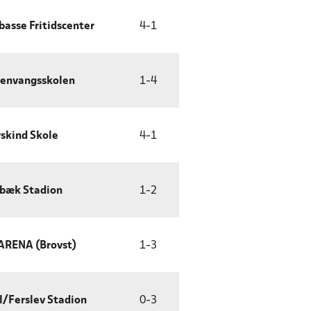
basse Fritidscenter
4
-
1
envangsskolen
1
-
4
skind Skole
4
-
1
bæk Stadion
1
-
2
ARENA (Brovst)
1
-
3
l/Ferslev Stadion
0
-
3