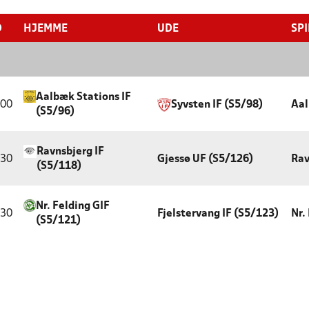
D
HJEMME
UDE
SP
Aalbæk Stations IF
:00
Syvsten IF (S5/98)
Aal
(S5/96)
Ravnsbjerg IF
:30
Gjessø UF (S5/126)
Rav
(S5/118)
Nr. Felding GIF
:30
Fjelstervang IF (S5/123)
Nr.
(S5/121)