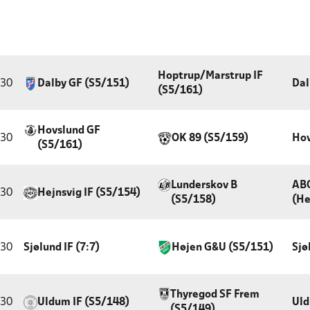
Hoptrup/Marstrup IF
:30
Dalby GF (S5/151)
Dal
(S5/161)
Hovslund GF
:30
OK 89 (S5/159)
Hov
(S5/161)
Lunderskov B
ABO
:30
Hejnsvig IF (S5/154)
(S5/158)
(He
:30
Sjølund IF (7:7)
Højen G&U (S5/151)
Sjø
Thyregod SF Frem
:30
Uldum IF (S5/148)
Uld
(S5/149)