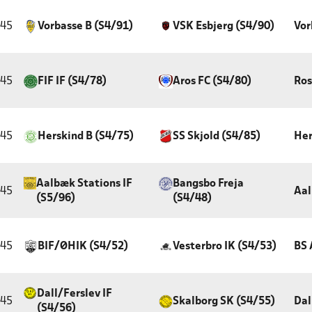
:45
Vorbasse B (S4/91)
VSK Esbjerg (S4/90)
Vor
:45
FIF IF (S4/78)
Aros FC (S4/80)
Ros
:45
Herskind B (S4/75)
SS Skjold (S4/85)
Her
Aalbæk Stations IF
Bangsbo Freja
:45
Aal
(S5/96)
(S4/48)
:45
BIF/ØHIK (S4/52)
Vesterbro IK (S4/53)
BS 
Dall/Ferslev IF
:45
Skalborg SK (S4/55)
Dal
(S4/56)