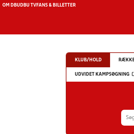
OM DBU
DBU TV
FANS & BILLETTER
KLUB/HOLD
RÆKK
UDVIDET KAMPSØGNING