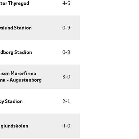
ter Thyregod
4
-
6
slund Stadion
0
-
9
dborg Stadion
0
-
9
isen Murerfirma
3
-
0
na - Augustenborg
by Stadion
2
-
1
glundskolen
4
-
0