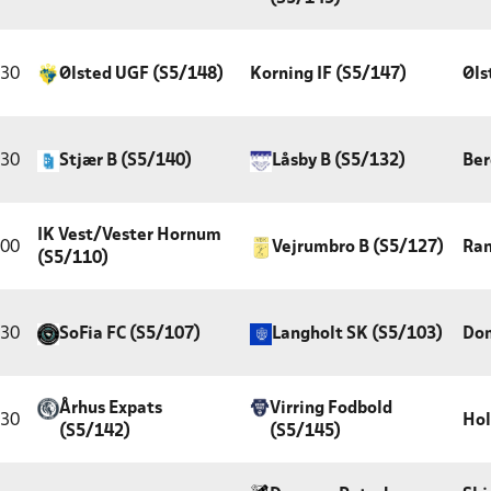
:30
Ølsted UGF (S5/148)
Korning IF (S5/147)
Øls
:30
Stjær B (S5/140)
Låsby B (S5/132)
Ber
IK Vest/Vester Hornum
:00
Vejrumbro B (S5/127)
Ran
(S5/110)
:30
SoFia FC (S5/107)
Langholt SK (S5/103)
Do
Århus Expats
Virring Fodbold
:30
Hol
(S5/142)
(S5/145)