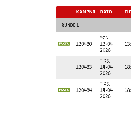
KAMPNR
DATO
TI
RUNDE 1
SØN.
120480
12-04
13
2026
TIRS.
120483
14-04
18
2026
TIRS.
120484
14-04
18
2026