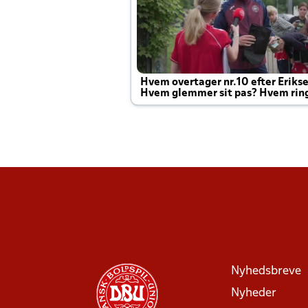
Hvem overtager nr.10 efter Eriks
Hvem glemmer sit pas? Hvem rin
Joachim altid til efter kampe?
Nyhedsbreve
Nyheder