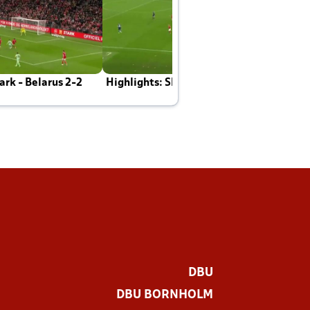
rk - Belarus 2-2
Highlights: Skotland - Danmark 4-2
J
E
DBU
DBU BORNHOLM