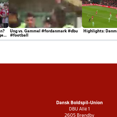
en?
Ung vs. Gammel #fordanmark #dbu
Highlights: Danma
ger
#football
Dansk Boldspil-Union
DBU Allé 1
2605 Brøndby