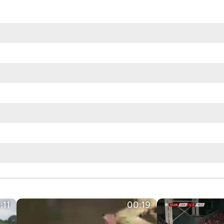
:11
00:19