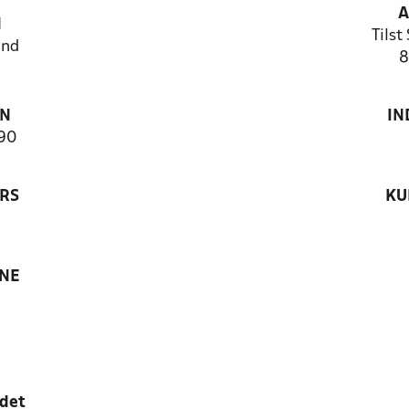
A
N
Tilst
and
8
ON
IN
90
RS
KU
ANE
edet