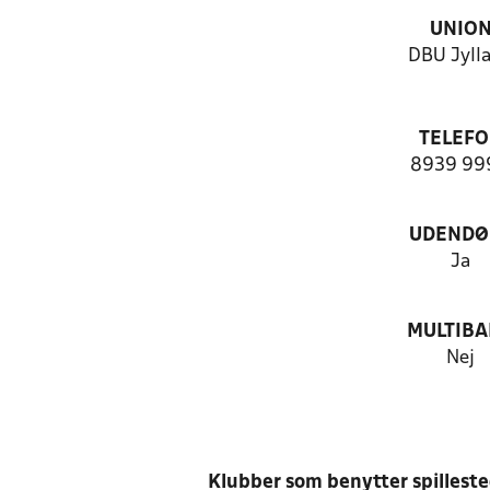
UNIO
DBU Jyll
TELEF
8939 99
UDENDØ
Ja
MULTIB
Nej
Klubber som benytter spillest