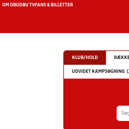
OM DBU
DBU TV
FANS & BILLETTER
KLUB/HOLD
RÆKK
UDVIDET KAMPSØGNING