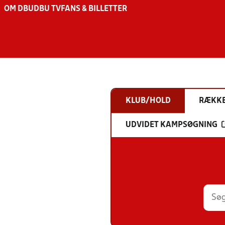
OM DBU
DBU TV
FANS & BILLETTER
KLUB/HOLD
RÆKK
UDVIDET KAMPSØGNING