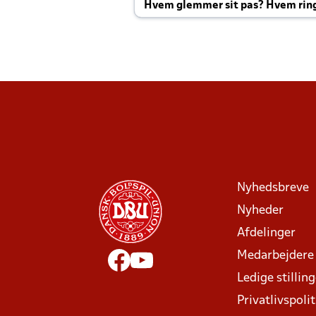
Hvem glemmer sit pas? Hvem rin
Joachim altid til efter kampe?
Nyhedsbreve
Nyheder
Afdelinger
Medarbejdere
Ledige stillin
Privatlivspolit