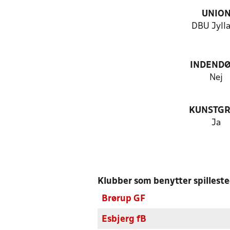
UNIO
DBU Jyll
INDEND
Nej
KUNSTG
Ja
Klubber som benytter spillest
Brørup GF
Esbjerg fB