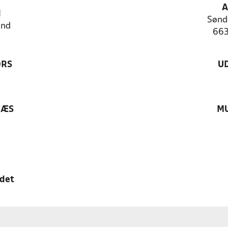
A
N
Sønd
and
663
ØRS
U
RÆS
MU
edet