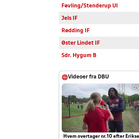
Føvling/Stenderup UI
Jels IF
Rødding IF
Øster Lindet IF
Sdr. Hygum B
Videoer fra DBU
05
Hvem overtager nr.10 efter Eriks