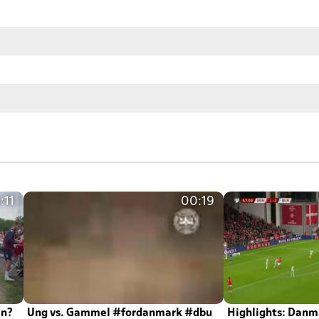
:11
00:19
en?
Ung vs. Gammel #fordanmark #dbu
Highlights: Danma