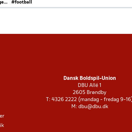
ger
#football
Dansk Boldspil-Union
DBU Allé 1
2605 Brøndby
T: 4326 2222 (mandag - fredag 9-16
M:
dbu@dbu.dk
ger
ik