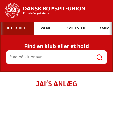
Hvad vil du søge efter?
KLUB/HOLD
RÆKKE
SPILLESTED
KAMP
INDHOLD OG NYHEDER
Find en klub eller et hold
STILLINGER, RESULTATER, KLUBBER OG
HOLD
JAI'S ANLÆG