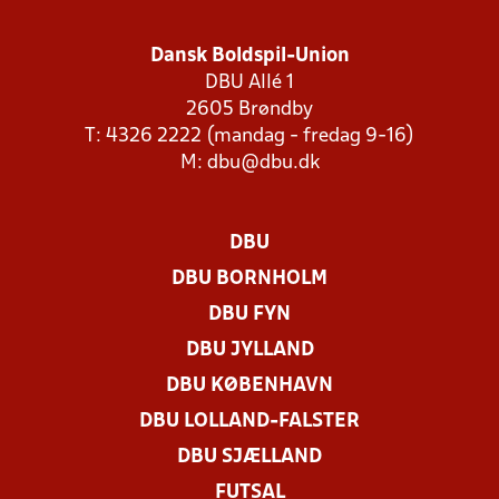
Dansk Boldspil-Union
DBU Allé 1
2605 Brøndby
T: 4326 2222 (mandag - fredag 9-16)
M:
dbu@dbu.dk
DBU
DBU BORNHOLM
DBU FYN
DBU JYLLAND
DBU KØBENHAVN
DBU LOLLAND-FALSTER
DBU SJÆLLAND
FUTSAL