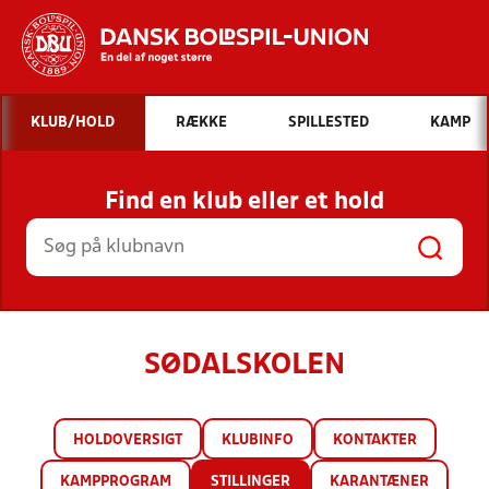
Hvad vil du søge efter?
KLUB/HOLD
RÆKKE
SPILLESTED
KAMP
INDHOLD OG NYHEDER
Find en klub eller et hold
STILLINGER, RESULTATER, KLUBBER OG
HOLD
SØDALSKOLEN
HOLDOVERSIGT
KLUBINFO
KONTAKTER
KAMPPROGRAM
STILLINGER
KARANTÆNER