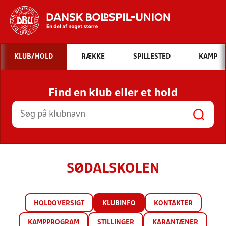
Hvad vil du søge efter?
KLUB/HOLD
RÆKKE
SPILLESTED
KAMP
INDHOLD OG NYHEDER
Find en klub eller et hold
STILLINGER, RESULTATER, KLUBBER OG
HOLD
SØDALSKOLEN
HOLDOVERSIGT
KLUBINFO
KONTAKTER
KAMPPROGRAM
STILLINGER
KARANTÆNER