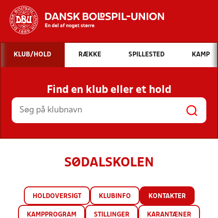
Hvad vil du søge efter?
KLUB/HOLD
RÆKKE
SPILLESTED
KAMP
INDHOLD OG NYHEDER
Find en klub eller et hold
STILLINGER, RESULTATER, KLUBBER OG
HOLD
SØDALSKOLEN
HOLDOVERSIGT
KLUBINFO
KONTAKTER
KAMPPROGRAM
STILLINGER
KARANTÆNER