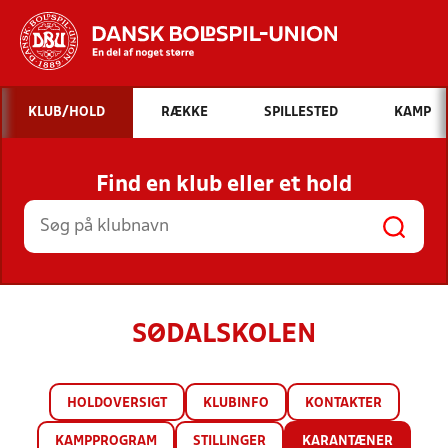
Hvad vil du søge efter?
KLUB/HOLD
RÆKKE
SPILLESTED
KAMP
INDHOLD OG NYHEDER
Find en klub eller et hold
STILLINGER, RESULTATER, KLUBBER OG
HOLD
SØDALSKOLEN
HOLDOVERSIGT
KLUBINFO
KONTAKTER
KAMPPROGRAM
STILLINGER
KARANTÆNER