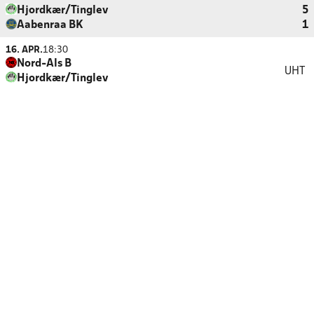
Hjordkær/Tinglev
5
Aabenraa BK
1
16. APR.
18:30
Nord-Als B
UHT
Hjordkær/Tinglev