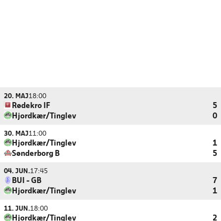
20. MAJ
18:00
Rødekro IF
5
Hjordkær/Tinglev
0
30. MAJ
11:00
Hjordkær/Tinglev
1
Sønderborg B
5
04. JUN.
17:45
BUI - GB
7
Hjordkær/Tinglev
1
11. JUN.
18:00
Hjordkær/Tinglev
2