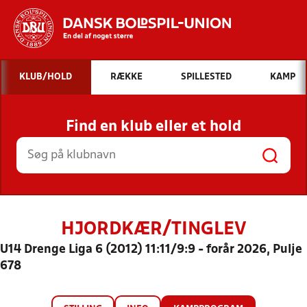
Hvad vil du søge efter?
KLUB/HOLD
RÆKKE
SPILLESTED
KAMP
INDHOLD OG NYHEDER
Find en klub eller et hold
STILLINGER, RESULTATER, KLUBBER OG
HOLD
HJORDKÆR/TINGLEV
U14 Drenge Liga 6 (2012) 11:11/9:9 - forår 2026, Pulje
678