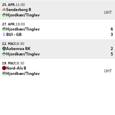
25. APR.
11:00
Sønderborg B
UHT
Hjordkær/Tinglev
27. APR.
18:00
Hjordkær/Tinglev
6
BUI - GB
3
12. MAJ
18:30
Aabenraa BK
2
Hjordkær/Tinglev
5
19. MAJ
18:30
Nord-Als B
UHT
Hjordkær/Tinglev