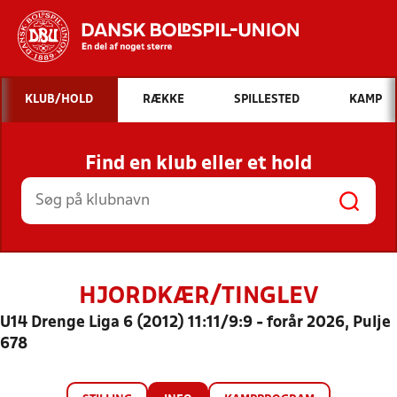
Hvad vil du søge efter?
KLUB/HOLD
RÆKKE
SPILLESTED
KAMP
INDHOLD OG NYHEDER
Find en klub eller et hold
STILLINGER, RESULTATER, KLUBBER OG
HOLD
HJORDKÆR/TINGLEV
U14 Drenge Liga 6 (2012) 11:11/9:9 - forår 2026, Pulje
678