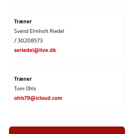
Træner
Svend Elmholt Riedel
/ 30208573
seriedel@live.dk
Træner
Tom Ohls
ohls79@icloud.com