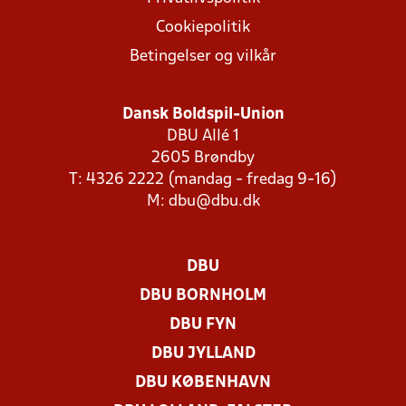
Cookiepolitik
Betingelser og vilkår
Dansk Boldspil-Union
DBU Allé 1
2605 Brøndby
T: 4326 2222 (mandag - fredag 9-16)
M:
dbu@dbu.dk
DBU
DBU BORNHOLM
DBU FYN
DBU JYLLAND
DBU KØBENHAVN