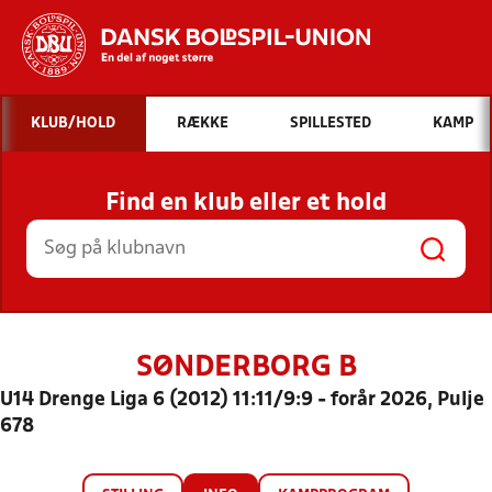
Hvad vil du søge efter?
KLUB/HOLD
RÆKKE
SPILLESTED
KAMP
INDHOLD OG NYHEDER
Find en klub eller et hold
STILLINGER, RESULTATER, KLUBBER OG
HOLD
SØNDERBORG B
U14 Drenge Liga 6 (2012) 11:11/9:9 - forår 2026, Pulje
678