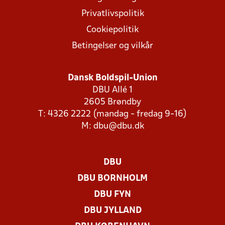
Privatlivspolitik
Cookiepolitik
Betingelser og vilkår
Dansk Boldspil-Union
DBU Allé 1
2605 Brøndby
T: 4326 2222 (mandag - fredag 9-16)
M:
dbu@dbu.dk
DBU
DBU BORNHOLM
DBU FYN
DBU JYLLAND