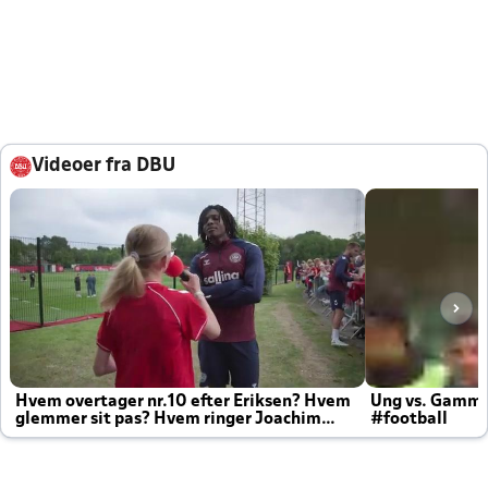
Videoer fra DBU
Hvem overtager nr.10 efter Eriksen? Hvem
Ung vs. Gamm
glemmer sit pas? Hvem ringer Joachim
#football
altid til efter kampe?