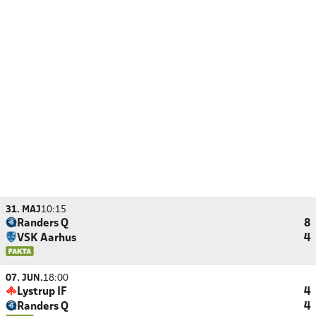
31. MAJ
10:15
Randers Q
8
VSK Aarhus
4
07. JUN.
18:00
Lystrup IF
4
Randers Q
4