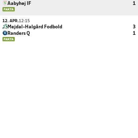
Aabyhøj IF
1
12. APR.
12:15
Mejdal-Halgård Fodbold
3
Randers Q
1