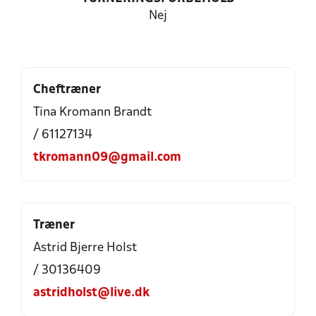
Nej
Cheftræner
Tina Kromann Brandt
/ 61127134
tkromann09@gmail.com
Træner
Astrid Bjerre Holst
/ 30136409
astridholst@live.dk