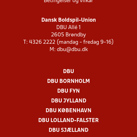
Betingelser og vilkår
Dansk Boldspil-Union
DBU Allé 1
2605 Brøndby
T: 4326 2222 (mandag - fredag 9-16)
M:
dbu@dbu.dk
DBU
DBU BORNHOLM
DBU FYN
DBU JYLLAND
DBU KØBENHAVN
DBU LOLLAND-FALSTER
DBU SJÆLLAND