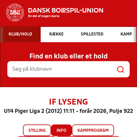
Hvad vil du søge efter?
KLUB/HOLD
RÆKKE
SPILLESTED
KAMP
INDHOLD OG NYHEDER
Find en klub eller et hold
STILLINGER, RESULTATER, KLUBBER OG
HOLD
IF LYSENG
U14 Piger Liga 2 (2012) 11:11 - forår 2026, Pulje 922
STILLING
INFO
KAMPPROGRAM