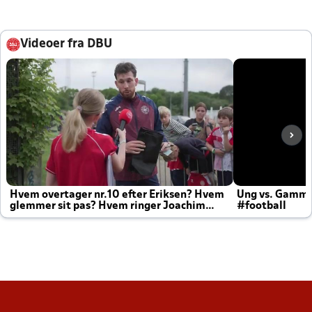
Videoer fra DBU
Hvem overtager nr.10 efter Eriksen? Hvem
Ung vs. Gamm
glemmer sit pas? Hvem ringer Joachim
#football
altid til efter kampe?