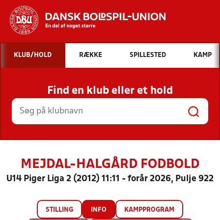
Hvad vil du søge efter?
KLUB/HOLD
RÆKKE
SPILLESTED
KAMP
INDHOLD OG NYHEDER
Find en klub eller et hold
STILLINGER, RESULTATER, KLUBBER OG
HOLD
MEJDAL-HALGÅRD FODBOLD
U14 Piger Liga 2 (2012) 11:11 - forår 2026, Pulje 922
STILLING
INFO
KAMPPROGRAM