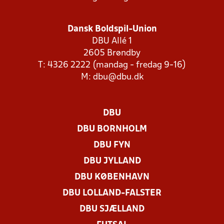
Dansk Boldspil-Union
DBU Allé 1
2605 Brøndby
T: 4326 2222 (mandag - fredag 9-16)
M:
dbu@dbu.dk
DBU
DBU BORNHOLM
DBU FYN
DBU JYLLAND
DBU KØBENHAVN
DBU LOLLAND-FALSTER
DBU SJÆLLAND