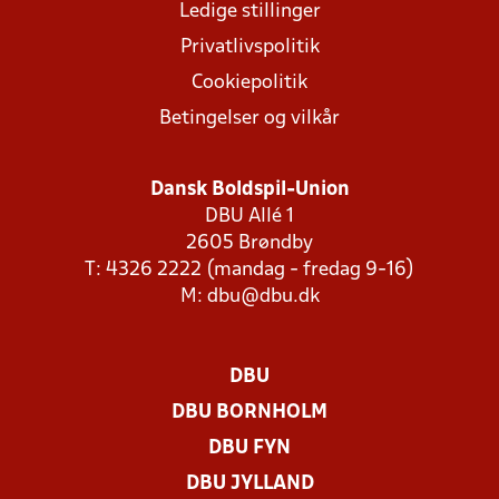
Ledige stillinger
Privatlivspolitik
Cookiepolitik
Betingelser og vilkår
Dansk Boldspil-Union
DBU Allé 1
2605 Brøndby
T: 4326 2222 (mandag - fredag 9-16)
M:
dbu@dbu.dk
DBU
DBU BORNHOLM
DBU FYN
DBU JYLLAND