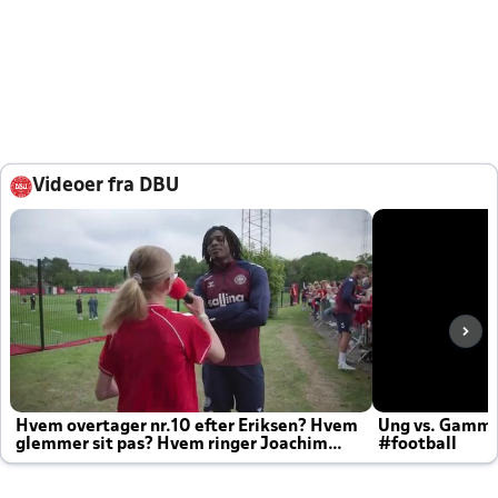
Videoer fra DBU
Hvem overtager nr.10 efter Eriksen? Hvem
Ung vs. Gamm
glemmer sit pas? Hvem ringer Joachim
#football
altid til efter kampe?