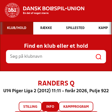
Hvad vil du søge efter?
KLUB/HOLD
RÆKKE
SPILLESTED
KAMP
INDHOLD OG NYHEDER
Find en klub eller et hold
STILLINGER, RESULTATER, KLUBBER OG
HOLD
RANDERS Q
U14 Piger Liga 2 (2012) 11:11 - forår 2026, Pulje 922
STILLING
INFO
KAMPPROGRAM