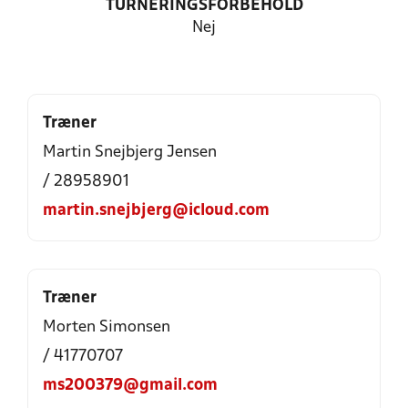
TURNERINGSFORBEHOLD
Nej
Træner
Martin Snejbjerg Jensen
/ 28958901
martin.snejbjerg@icloud.com
Træner
Morten Simonsen
/ 41770707
ms200379@gmail.com