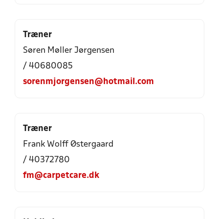
Træner
Søren Møller Jørgensen
/ 40680085
sorenmjorgensen@hotmail.com
Træner
Frank Wolff Østergaard
/ 40372780
fm@carpetcare.dk