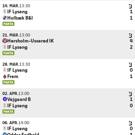
14. MAR.
13:30
IF Lyseng
1
Holbæk B&I
1
21. MAR.
13:00
Hørsholm-Usserød IK
4
IF Lyseng
2
28. MAR.
13:30
IF Lyseng
0
Frem
1
02. APR.
13:00
Vejgaard B
1
IF Lyseng
0
06. APR.
14:00
IF Lyseng
0