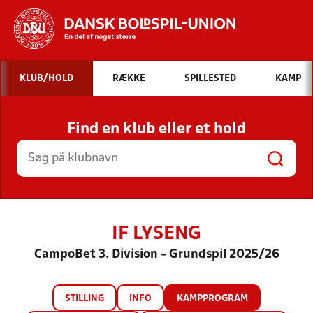
Hvad vil du søge efter?
KLUB/HOLD
RÆKKE
SPILLESTED
KAMP
INDHOLD OG NYHEDER
Find en klub eller et hold
STILLINGER, RESULTATER, KLUBBER OG
HOLD
IF LYSENG
CampoBet 3. Division - Grundspil 2025/26
STILLING
INFO
KAMPPROGRAM