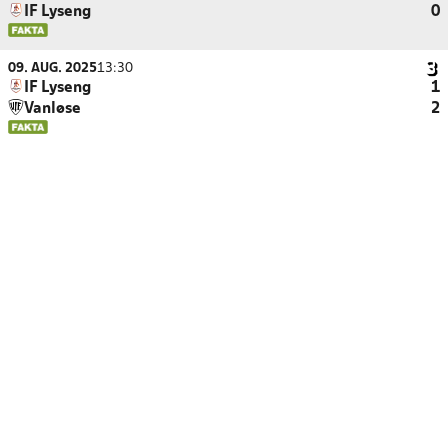
IF Lyseng
0
09. AUG. 2025
13:30
IF Lyseng
1
Vanløse
2