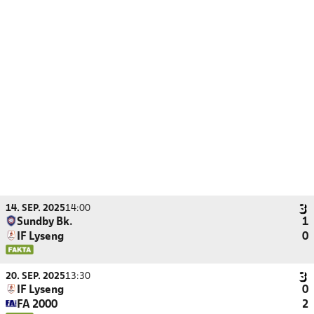
14. SEP. 2025
14:00
Sundby Bk.
1
IF Lyseng
0
20. SEP. 2025
13:30
IF Lyseng
0
FA 2000
2