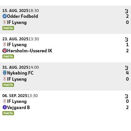
15. AUG. 2025
18:30
Odder Fodbold
2
IF Lyseng
0
23. AUG. 2025
13:30
IF Lyseng
1
Hørsholm-Usserød IK
2
31. AUG. 2025
14:00
Nykøbing FC
4
IF Lyseng
0
06. SEP. 2025
13:30
IF Lyseng
0
Vejgaard B
2