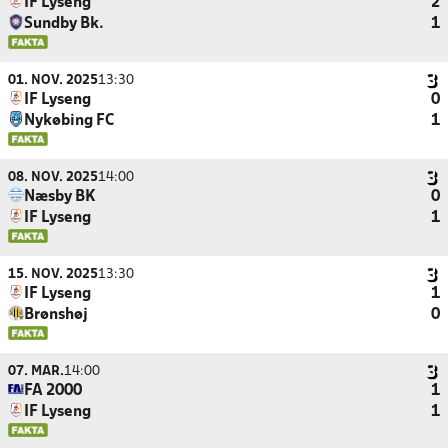
IF Lyseng
2
Sundby Bk.
1
01. NOV. 2025
13:30
IF Lyseng
0
Nykøbing FC
1
08. NOV. 2025
14:00
Næsby BK
0
IF Lyseng
1
15. NOV. 2025
13:30
IF Lyseng
1
Brønshøj
0
07. MAR.
14:00
FA 2000
1
IF Lyseng
1