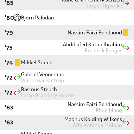
Rune Grønnemark Jensen
'85
Jasper Ugwoke
Bjørn Paludan
'80
Nassim Faizi Bendaoud
'79
Abdihafed Katun Ibrahim
'75
Frederik Fenger
Mikkel Sonne
'74
Gabriel Vennemus
'72
Waldemar Kattrup
Rasmus Steuch
'72
Lasse Brønd Lysemose
Nassim Faizi Bendaoud
'63
Phun Mang
Magnus Kolding Wilkens
'63
Alfa Kotanga Muloko