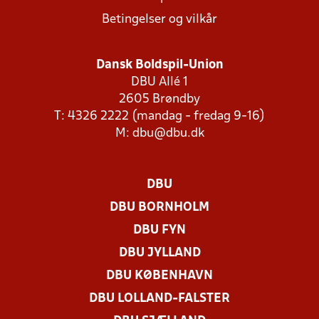
Betingelser og vilkår
Dansk Boldspil-Union
DBU Allé 1
2605 Brøndby
T: 4326 2222 (mandag - fredag 9-16)
M:
dbu@dbu.dk
DBU
DBU BORNHOLM
DBU FYN
DBU JYLLAND
DBU KØBENHAVN
DBU LOLLAND-FALSTER