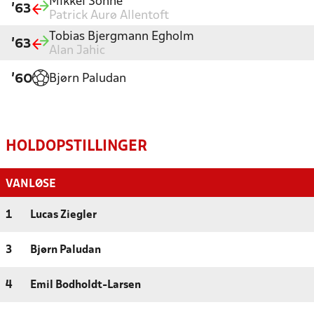
Mikkel Sonne
'63
Patrick Aurø Allentoft
Tobias Bjergmann Egholm
'63
Alan Jahic
Bjørn Paludan
'60
HOLDOPSTILLINGER
VANLØSE
1
Lucas Ziegler
3
Bjørn Paludan
4
Emil Bodholdt-Larsen