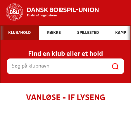
Hvad vil du søge efter?
KLUB/HOLD
RÆKKE
SPILLESTED
KAMP
INDHOLD OG NYHEDER
Find en klub eller et hold
STILLINGER, RESULTATER, KLUBBER OG
HOLD
VANLØSE - IF LYSENG