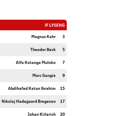
IF LYSENG
Magnus Kahr
3
Theodor Beck
5
Alfa Kotanga Muloko
7
Marc Gangia
9
Abdihafed Katun Ibrahim
15
Nikolaj Hedegaard Bregenov
17
Johan Kiilerich
20