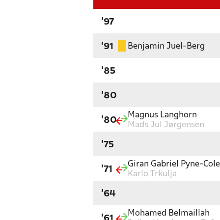
'97
Benjamin Juel-Berg
'91
'85
'80
Magnus Langhorn
'80
Mads Jul Jørgensen
'75
Giran Gabriel Pyne-Cole
'71
Karlo Trkulja
'64
Mohamed Belmaillah
'61