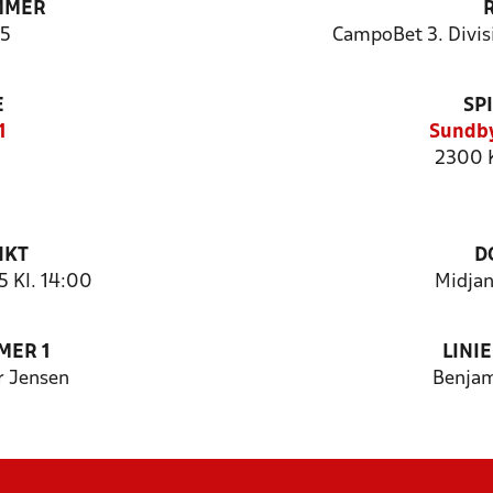
MMER
5
CampoBet 3. Divis
E
SP
1
Sundby
2300 
NKT
D
 Kl. 14:00
Midjan
MER 1
LINI
r Jensen
Benjam