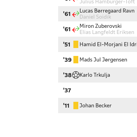
Julius Hamburger-Toft
Lucas Børregaard Ravn
'61
Daniel Soidik
Miron Zuberovski
'61
Elias Langfeldt Eriksen
Hamid El-Morjani El Idr
'51
Mads Jul Jørgensen
'39
Karlo Trkulja
'38
'37
Johan Becker
'11