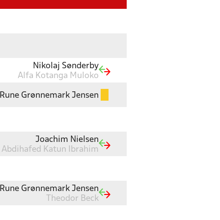
Nikolaj Sønderby
Alfa Kotanga Muloko
Rune Grønnemark Jensen
Joachim Nielsen
Abdihafed Katun Ibrahim
Rune Grønnemark Jensen
Theodor Beck