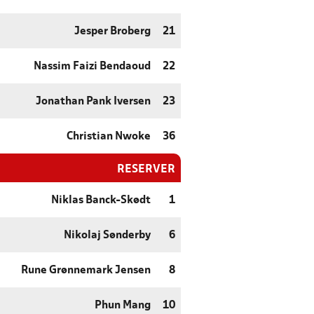
Jesper Broberg
21
Nassim Faizi Bendaoud
22
Jonathan Pank Iversen
23
Christian Nwoke
36
RESERVER
Niklas Banck-Skødt
1
Nikolaj Sønderby
6
Rune Grønnemark Jensen
8
Phun Mang
10