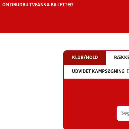
OM DBU
DBU TV
FANS & BILLETTER
KLUB/HOLD
RÆKK
UDVIDET KAMPSØGNING