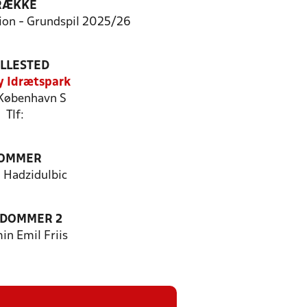
RÆKKE
ion - Grundspil 2025/26
ILLESTED
 Idrætspark
København S
Tlf:
OMMER
 Hadzidulbic
EDOMMER 2
in Emil Friis