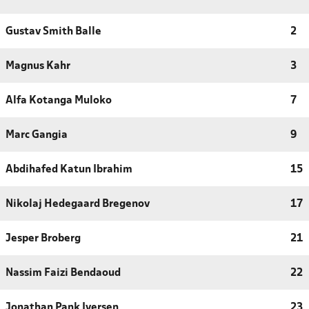
Gustav Smith Balle
2
Magnus Kahr
3
Alfa Kotanga Muloko
7
Marc Gangia
9
Abdihafed Katun Ibrahim
15
Nikolaj Hedegaard Bregenov
17
Jesper Broberg
21
Nassim Faizi Bendaoud
22
Jonathan Pank Iversen
23