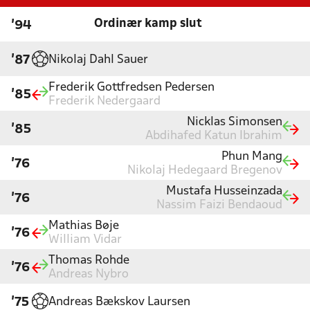
Ordinær kamp slut
'94
Nikolaj Dahl Sauer
'87
Frederik Gottfredsen Pedersen
'85
Frederik Nedergaard
Nicklas Simonsen
'85
Abdihafed Katun Ibrahim
Phun Mang
'76
Nikolaj Hedegaard Bregenov
Mustafa Husseinzada
'76
Nassim Faizi Bendaoud
Mathias Bøje
'76
William Vidar
Thomas Rohde
'76
Andreas Nybro
Andreas Bækskov Laursen
'75