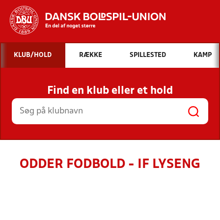
Hvad vil du søge efter?
KLUB/HOLD
RÆKKE
SPILLESTED
KAMP
INDHOLD OG NYHEDER
Find en klub eller et hold
STILLINGER, RESULTATER, KLUBBER OG
HOLD
ODDER FODBOLD - IF LYSENG