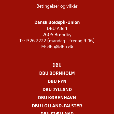
Betingelser og vilkår
Dansk Boldspil-Union
DBU Allé 1
2605 Brøndby
T: 4326 2222 (mandag - fredag 9-16)
M:
dbu@dbu.dk
DBU
DBU BORNHOLM
DBU FYN
DBU JYLLAND
DBU KØBENHAVN
DBU LOLLAND-FALSTER