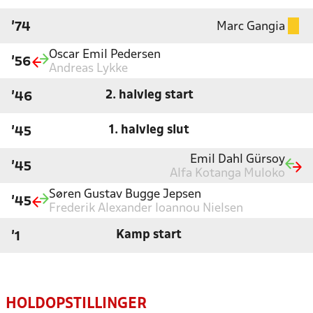
Marc Gangia
'74
Oscar Emil Pedersen
'56
Andreas Lykke
2. halvleg start
'46
1. halvleg slut
'45
Emil Dahl Gürsoy
'45
Alfa Kotanga Muloko
Søren Gustav Bugge Jepsen
'45
Frederik Alexander Ioannou Nielsen
Kamp start
'1
HOLDOPSTILLINGER