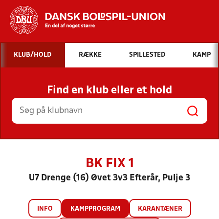
Hvad vil du søge efter?
KLUB/HOLD
RÆKKE
SPILLESTED
KAMP
INDHOLD OG NYHEDER
Find en klub eller et hold
STILLINGER, RESULTATER, KLUBBER OG
HOLD
BK FIX 1
U7 Drenge (16) Øvet 3v3 Efterår, Pulje 3
INFO
KAMPPROGRAM
KARANTÆNER