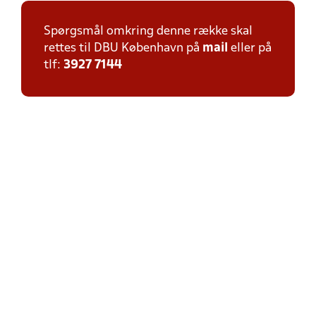
Spørgsmål omkring denne række skal
rettes til DBU København på
mail
eller på
tlf:
3927 7144