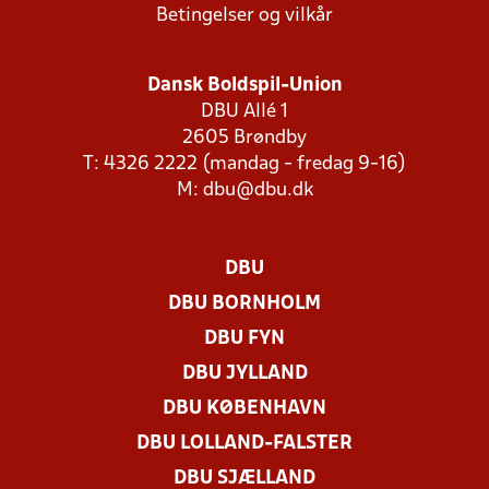
Betingelser og vilkår
Dansk Boldspil-Union
DBU Allé 1
2605 Brøndby
T: 4326 2222 (mandag - fredag 9-16)
M:
dbu@dbu.dk
DBU
DBU BORNHOLM
DBU FYN
DBU JYLLAND
DBU KØBENHAVN
DBU LOLLAND-FALSTER
DBU SJÆLLAND