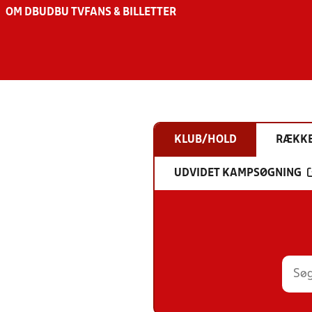
OM DBU
DBU TV
FANS & BILLETTER
KLUB/HOLD
RÆKK
UDVIDET KAMPSØGNING