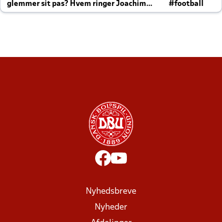
glemmer sit pas? Hvem ringer Joachim
#football
altid til efter kampe?
Nyhedsbreve
Nyheder