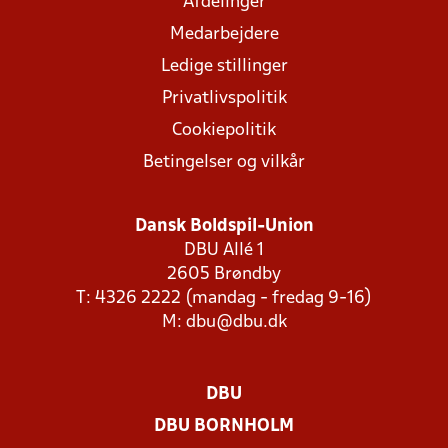
Afdelinger
Medarbejdere
Ledige stillinger
Privatlivspolitik
Cookiepolitik
Betingelser og vilkår
Dansk Boldspil-Union
DBU Allé 1
2605 Brøndby
T: 4326 2222 (mandag - fredag 9-16)
M:
dbu@dbu.dk
DBU
DBU BORNHOLM