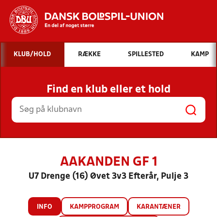
Hvad vil du søge efter?
KLUB/HOLD
RÆKKE
SPILLESTED
KAMP
INDHOLD OG NYHEDER
Find en klub eller et hold
STILLINGER, RESULTATER, KLUBBER OG
HOLD
AAKANDEN GF 1
U7 Drenge (16) Øvet 3v3 Efterår, Pulje 3
INFO
KAMPPROGRAM
KARANTÆNER