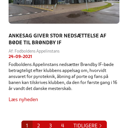
ANKESAG GIVER STOR NEDSÆTTELSE AF
BØDE TIL BRØNDBY IF
Af: Fodboldens Appelinstans
24-09-2021
Fodboldens Appelinstans nedsætter Brøndby IF-bøde
betragteligt efter klubbens appelsag om, hvorvidt
ansvaret for pyroteknik, åbning af porte og fans på
banen kan tilskrives klubben, da den for første gang i 16
år vandt det danske mesterskab.
Læs nyheden
1
2
3
4
TIDLIGERE