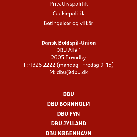
Privatlivspolitik
Cookiepolitik
Betingelser og vilkår
Dansk Boldspil-Union
DBU Allé 1
2605 Brøndby
T: 4326 2222 (mandag - fredag 9-16)
M:
dbu@dbu.dk
DBU
DBU BORNHOLM
DBU FYN
DBU JYLLAND
DBU KØBENHAVN