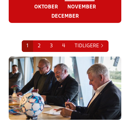
OKTOBER
NOVEMBER
DECEMBER
1
2
3
4
TIDLIGERE