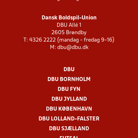
Dansk Boldspil-Union
DBU Allé 1
2605 Brøndby
T: 4326 2222 (mandag - fredag 9-16)
M:
dbu@dbu.dk
DBU
DBU BORNHOLM
DBU FYN
DBU JYLLAND
DBU KØBENHAVN
DBU LOLLAND-FALSTER
DBU SJÆLLAND