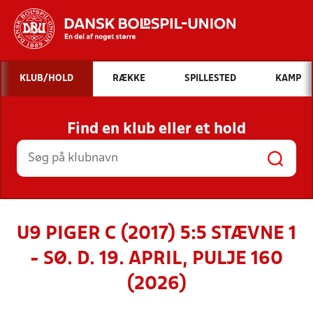
Hvad vil du søge efter?
KLUB/HOLD
RÆKKE
SPILLESTED
KAMP
INDHOLD OG NYHEDER
Find en klub eller et hold
STILLINGER, RESULTATER, KLUBBER OG
HOLD
U9 PIGER C (2017) 5:5 STÆVNE 1
- SØ. D. 19. APRIL, PULJE 160
(2026)