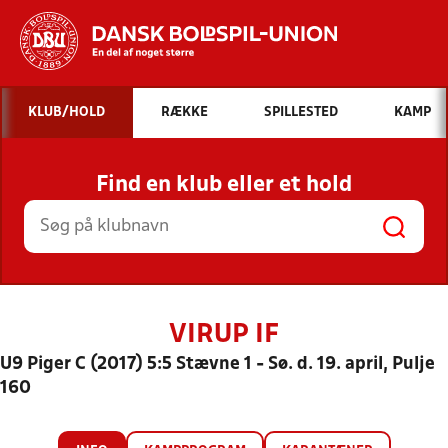
Hvad vil du søge efter?
KLUB/HOLD
RÆKKE
SPILLESTED
KAMP
INDHOLD OG NYHEDER
Find en klub eller et hold
STILLINGER, RESULTATER, KLUBBER OG
HOLD
VIRUP IF
U9 Piger C (2017) 5:5 Stævne 1 - Sø. d. 19. april, Pulje
160