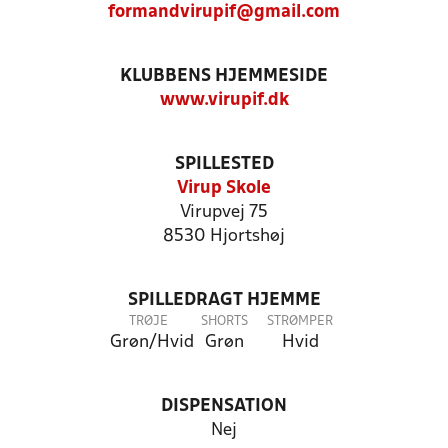
formandvirupif@gmail.com
KLUBBENS HJEMMESIDE
www.virupif.dk
SPILLESTED
Virup Skole
Virupvej 75
8530 Hjortshøj
SPILLEDRAGT HJEMME
TRØJE
SHORTS
STRØMPER
Grøn/Hvid
Grøn
Hvid
DISPENSATION
Nej