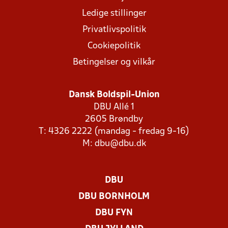
Ledige stillinger
Privatlivspolitik
Cookiepolitik
Betingelser og vilkår
Dansk Boldspil-Union
DBU Allé 1
2605 Brøndby
T: 4326 2222 (mandag - fredag 9-16)
M:
dbu@dbu.dk
DBU
DBU BORNHOLM
DBU FYN