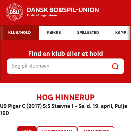
Hvad vil du søge efter?
KLUB/HOLD
RÆKKE
SPILLESTED
KAMP
INDHOLD OG NYHEDER
Find en klub eller et hold
STILLINGER, RESULTATER, KLUBBER OG
HOLD
HOG HINNERUP
U9 Piger C (2017) 5:5 Stævne 1 - Sø. d. 19. april, Pulje
160