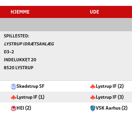
HJEMME
UDE
SPILLESTED:
LYSTRUP IDRÆTSANLÆG
D3-2
INDELUKKET 20
8520 LYSTRUP
Skødstrup SF
Lystrup IF (2)
Lystrup IF (1)
Lystrup IF (3)
HEI (2)
VSK Aarhus (2)