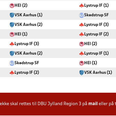
HEI (2)
Lystrup IF (1)
VSK Aarhus (1)
Skødstrup SF
VSK Aarhus (2)
Lystrup IF (3)
HEI (1)
Lystrup IF (2)
Lystrup IF (3)
HEI (2)
VSK Aarhus (2)
Lystrup IF (1)
Skødstrup SF
HEI (1)
Lystrup IF (2)
VSK Aarhus (1)
ke skal rettes til DBU Jylland Region 3 på
mail
eller på 