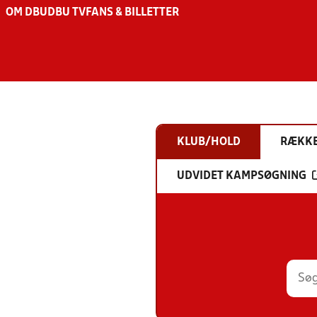
OM DBU
DBU TV
FANS & BILLETTER
KLUB/HOLD
RÆKK
UDVIDET KAMPSØGNING