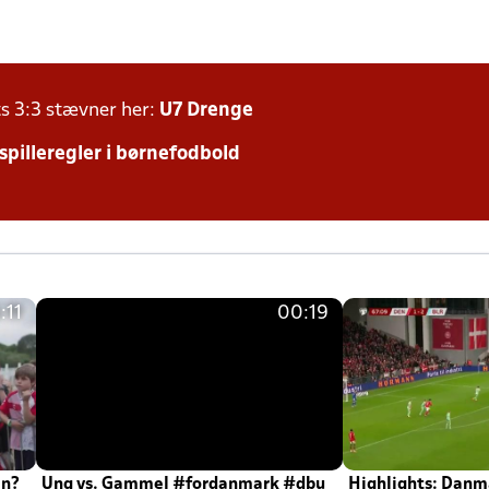
ts 3:3 stævner her:
U7 Drenge
 spilleregler i børnefodbold
:11
00:19
en?
Ung vs. Gammel #fordanmark #dbu
Highlights: Danma