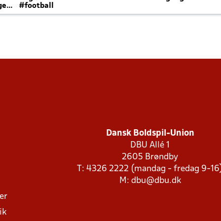
ger
#football
Dansk Boldspil-Union
DBU Allé 1
2605 Brøndby
T: 4326 2222 (mandag - fredag 9-16
M:
dbu@dbu.dk
ger
ik