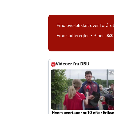
Find overblikket over foråre
Find spilleregler 3:3 her:
3:3
Videoer fra DBU
05
Hvem overtager nr.10 efter Eriks