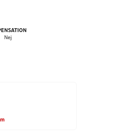
PENSATION
Nej
om