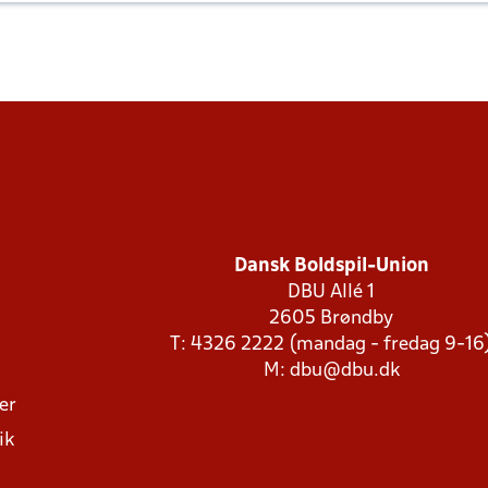
Dansk Boldspil-Union
DBU Allé 1
2605 Brøndby
T: 4326 2222 (mandag - fredag 9-16
M:
dbu@dbu.dk
ger
ik