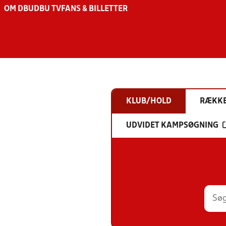
OM DBU
DBU TV
FANS & BILLETTER
KLUB/HOLD
RÆKK
UDVIDET KAMPSØGNING