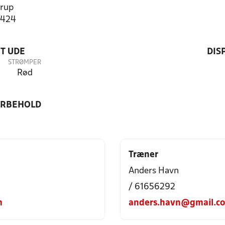
rup
2424
T UDE
DIS
STRØMPER
Rød
ORBEHOLD
Træner
Anders Havn
/ 61656292
m
anders.havn@gmail.c