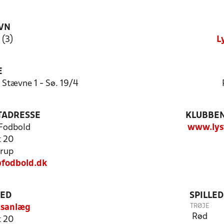
VN
 (3)
L
E
 Stævne 1 - Sø. 19/4
TADRESSE
KLUBBEN
 Fodbold
www.lys
t 20
rup
fodbold.dk
TED
SPILLE
TRØJE
tsanlæg
Rød
t 20