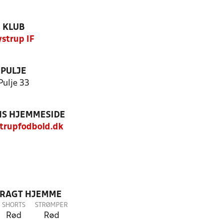
KLUB
ystrup IF
PULJE
Pulje 33
S HJEMMESIDE
trupfodbold.dk
DRAGT HJEMME
SHORTS
STRØMPER
Rød
Rød