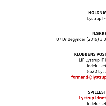
HOLDNA
Lystrup IF
RÆKK
U7 Dr Begynder (2019) 3:3
KLUBBENS POS
LIF Lystrup IF
Indelukke
8520 Lyst
formand@lystrup
SPILLES
Lystrup Idræ
Indelukke