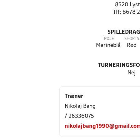
8520 Lyst
Tlf: 8678 
SPILLEDRAG
TRØJE
SHORTS
Marineblå
Rød
TURNERINGSF
Nej
Træner
Nikolaj Bang
/ 26336075
nikolajbang1990@gmail.co