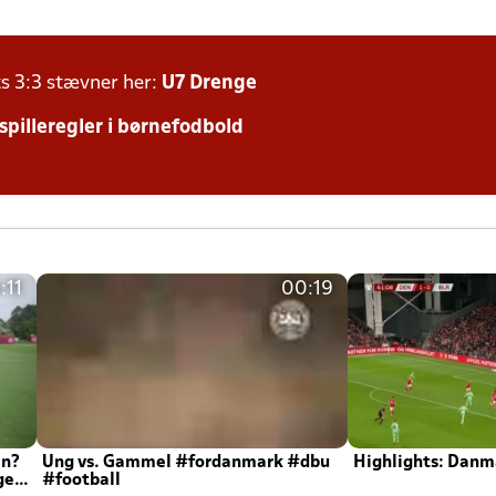
ts 3:3 stævner her:
U7 Drenge
 spilleregler i børnefodbold
:11
00:19
en?
Ung vs. Gammel #fordanmark #dbu
Highlights: Danma
ger
#football