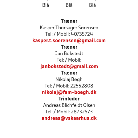
Blå
Blå
Blå
Træner
Kasper Thorsager Sørensen
Tel: / Mobil: 40735724
kasper.t.soerensen@gmail.com
Træner
Jan Bökstedt
Tel: / Mobil:
janbokstedt@gmail.com
Træner
Nikolaj Bøgh
Tel: / Mobil: 22552808
nikolaj@fam-boegh.dk
Trinleder
Andreas Blichfeldt Olsen
Tel: / Mobil: 28732573
andreas@vskaarhus.dk