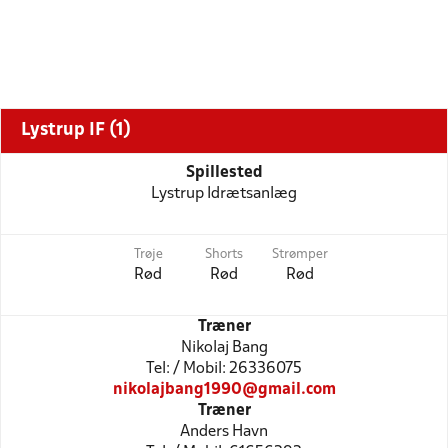
Lystrup IF (1)
Spillested
Lystrup Idrætsanlæg
Trøje
Shorts
Strømper
Rød
Rød
Rød
Træner
Nikolaj Bang
Tel: / Mobil: 26336075
nikolajbang1990@gmail.com
Træner
Anders Havn