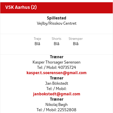
VSK Aarhus (2)
Spillested
Vejlby/Risskov Centret
Trøje
Shorts
Strømper
Blå
Blå
Blå
Træner
Kasper Thorsager Sørensen
Tel: / Mobil: 40735724
kasper.t.soerensen@gmail.com
Træner
Jan Bökstedt
Tel: / Mobil:
janbokstedt@gmail.com
Træner
Nikolaj Bøgh
Tel: / Mobil: 22552808