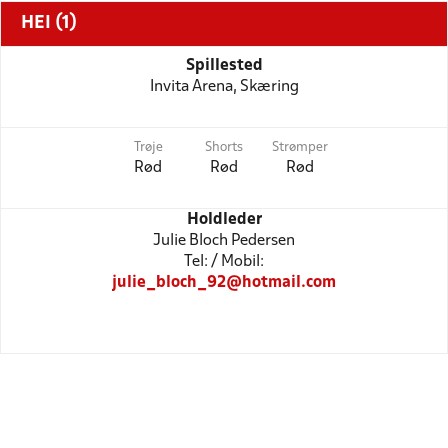
HEI (1)
Spillested
Invita Arena, Skæring
Trøje
Shorts
Strømper
Rød
Rød
Rød
Holdleder
Julie Bloch Pedersen
Tel: / Mobil:
julie_bloch_92@hotmail.com