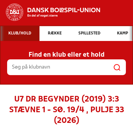
Hvad vil du søge efter?
KLUB/HOLD
RÆKKE
SPILLESTED
KAMP
INDHOLD OG NYHEDER
Find en klub eller et hold
STILLINGER, RESULTATER, KLUBBER OG
HOLD
U7 DR BEGYNDER (2019) 3:3
STÆVNE 1 - SØ. 19/4 , PULJE 33
(2026)