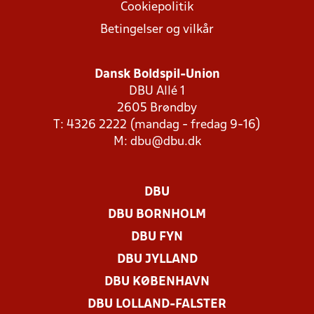
Cookiepolitik
Betingelser og vilkår
Dansk Boldspil-Union
DBU Allé 1
2605 Brøndby
T: 4326 2222 (mandag - fredag 9-16)
M:
dbu@dbu.dk
DBU
DBU BORNHOLM
DBU FYN
DBU JYLLAND
DBU KØBENHAVN
DBU LOLLAND-FALSTER