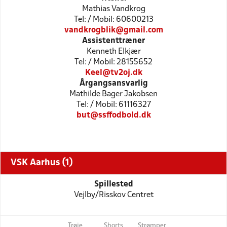
Mathias Vandkrog
Tel: / Mobil: 60600213
vandkrogblik@gmail.com
Assistenttræner
Kenneth Elkjær
Tel: / Mobil: 28155652
Keel@tv2oj.dk
Årgangsansvarlig
Mathilde Bager Jakobsen
Tel: / Mobil: 61116327
but@ssffodbold.dk
VSK Aarhus (1)
Spillested
Vejlby/Risskov Centret
Trøje
Shorts
Strømper