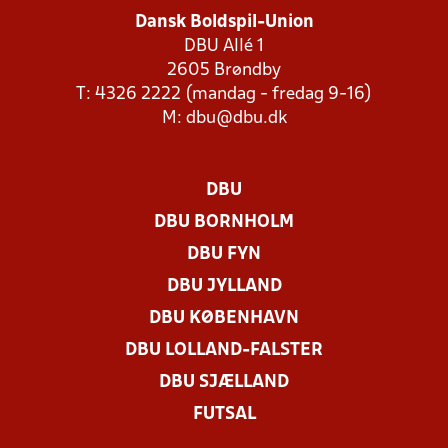
Dansk Boldspil-Union
DBU Allé 1
2605 Brøndby
T: 4326 2222 (mandag - fredag 9-16)
M:
dbu@dbu.dk
DBU
DBU BORNHOLM
DBU FYN
DBU JYLLAND
DBU KØBENHAVN
DBU LOLLAND-FALSTER
DBU SJÆLLAND
FUTSAL