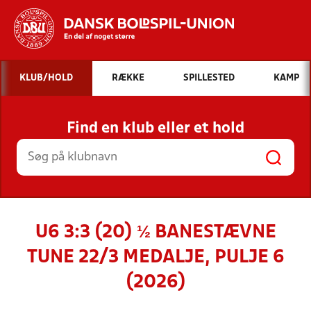
Hvad vil du søge efter?
KLUB/HOLD
RÆKKE
SPILLESTED
KAMP
INDHOLD OG NYHEDER
Find en klub eller et hold
STILLINGER, RESULTATER, KLUBBER OG
HOLD
U6 3:3 (20) ½ BANESTÆVNE
TUNE 22/3 MEDALJE, PULJE 6
(2026)