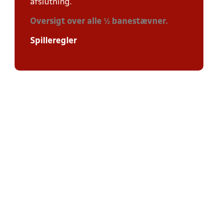
afslutning.
Oversigt over alle ½ banestævner.
Spilleregler