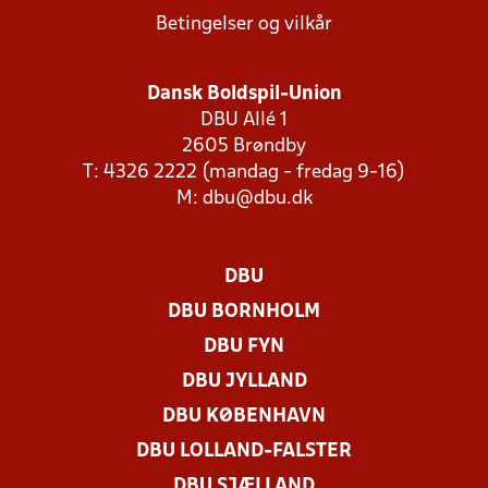
Betingelser og vilkår
Dansk Boldspil-Union
DBU Allé 1
2605 Brøndby
T: 4326 2222 (mandag - fredag 9-16)
M:
dbu@dbu.dk
DBU
DBU BORNHOLM
DBU FYN
DBU JYLLAND
DBU KØBENHAVN
DBU LOLLAND-FALSTER
DBU SJÆLLAND