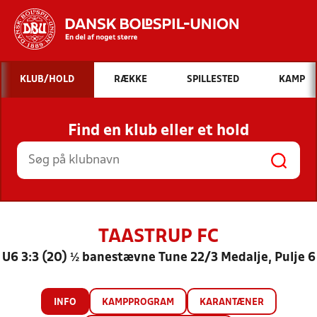
Hvad vil du søge efter?
KLUB/HOLD
RÆKKE
SPILLESTED
KAMP
INDHOLD OG NYHEDER
Find en klub eller et hold
STILLINGER, RESULTATER, KLUBBER OG
HOLD
TAASTRUP FC
U6 3:3 (20) ½ banestævne Tune 22/3 Medalje, Pulje 6
INFO
KAMPPROGRAM
KARANTÆNER