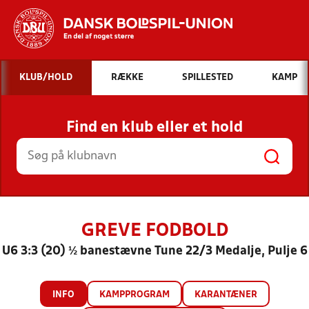
Hvad vil du søge efter?
KLUB/HOLD
RÆKKE
SPILLESTED
KAMP
INDHOLD OG NYHEDER
Find en klub eller et hold
STILLINGER, RESULTATER, KLUBBER OG
HOLD
GREVE FODBOLD
U6 3:3 (20) ½ banestævne Tune 22/3 Medalje, Pulje 6
INFO
KAMPPROGRAM
KARANTÆNER