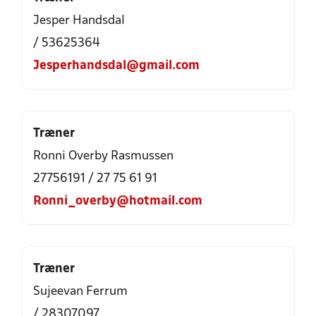
Jesper Handsdal
/ 53625364
Jesperhandsdal@gmail.com
Træner
Ronni Overby Rasmussen
27756191 / 27 75 61 91
Ronni_overby@hotmail.com
Træner
Sujeevan Ferrum
/ 28307097