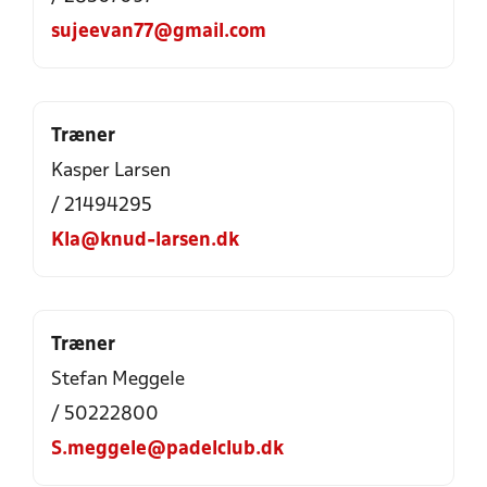
sujeevan77@gmail.com
Træner
Kasper Larsen
/ 21494295
Kla@knud-larsen.dk
Træner
Stefan Meggele
/ 50222800
S.meggele@padelclub.dk