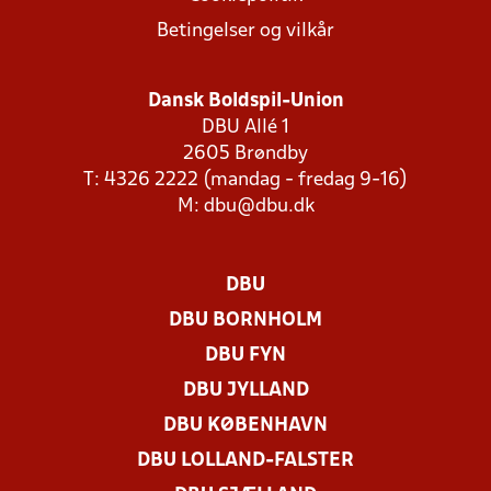
Betingelser og vilkår
Dansk Boldspil-Union
DBU Allé 1
2605 Brøndby
T: 4326 2222 (mandag - fredag 9-16)
M:
dbu@dbu.dk
DBU
DBU BORNHOLM
DBU FYN
DBU JYLLAND
DBU KØBENHAVN
DBU LOLLAND-FALSTER