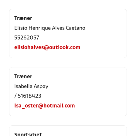
Træner
Elisio Henrique Alves Caetano
55262057
elisiohalves@outlook.com
Træner
Isabella Aspøy
/ 51618423
Isa_oster@hotmail.com
Sportschef