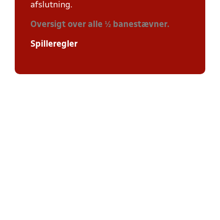
afslutning.
Oversigt over alle ½ banestævner.
Spilleregler