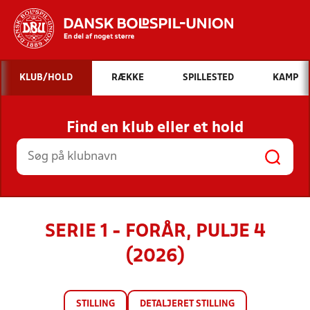
Hvad vil du søge efter?
KLUB/HOLD
RÆKKE
SPILLESTED
KAMP
INDHOLD OG NYHEDER
Find en klub eller et hold
STILLINGER, RESULTATER, KLUBBER OG
HOLD
SERIE 1 - FORÅR, PULJE 4
(2026)
STILLING
DETALJERET STILLING