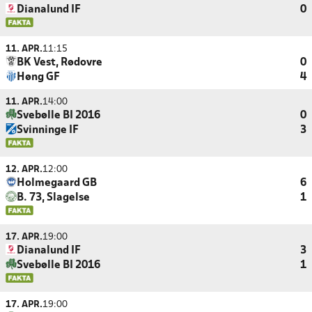
Dianalund IF
0
11. APR.
11:15
BK Vest, Rødovre
0
Høng GF
4
11. APR.
14:00
Svebølle BI 2016
0
Svinninge IF
3
12. APR.
12:00
Holmegaard GB
6
B. 73, Slagelse
1
17. APR.
19:00
Dianalund IF
3
Svebølle BI 2016
1
17. APR.
19:00