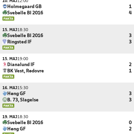
10. MAJ
12:00
Holmegaard GB
1
Svebølle BI 2016
4
15. MAJ
18:30
Svebølle BI 2016
3
Ringsted IF
3
15. MAJ
19:00
Dianalund IF
2
BK Vest, Rødovre
1
16. MAJ
15:30
Høng GF
3
B. 73, Slagelse
3
19. MAJ
18:30
Svebølle BI 2016
0
Høng GF
2