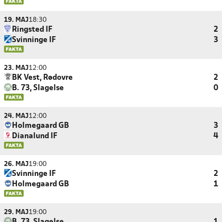
19. MAJ
18:30
Ringsted IF
2
Svinninge IF
3
23. MAJ
12:00
BK Vest, Rødovre
2
B. 73, Slagelse
0
24. MAJ
12:00
Holmegaard GB
3
Dianalund IF
4
26. MAJ
19:00
Svinninge IF
2
Holmegaard GB
1
29. MAJ
19:00