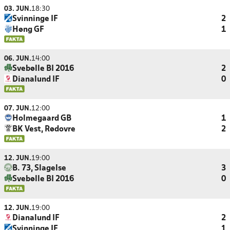
03. JUN.
18:30
Svinninge IF
2
Høng GF
1
06. JUN.
14:00
Svebølle BI 2016
2
Dianalund IF
0
07. JUN.
12:00
Holmegaard GB
1
BK Vest, Rødovre
2
12. JUN.
19:00
B. 73, Slagelse
3
Svebølle BI 2016
0
12. JUN.
19:00
Dianalund IF
2
Svinninge IF
1