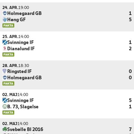
24. APR.
19:00
Holmegaard GB
1
Høng GF
5
25. APR.
14:00
Svinninge IF
1
Dianalund IF
2
28. APR.
18:30
Ringsted IF
0
Holmegaard GB
0
02. MAJ
14:00
Svinninge IF
5
B. 73, Slagelse
1
02. MAJ
14:00
Svebølle BI 2016
7