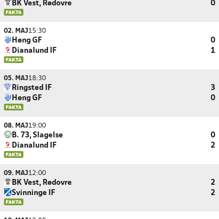
BK Vest, Rødovre
0
02. MAJ
15:30
Høng GF
0
Dianalund IF
1
05. MAJ
18:30
Ringsted IF
3
Høng GF
0
08. MAJ
19:00
B. 73, Slagelse
0
Dianalund IF
2
09. MAJ
12:00
BK Vest, Rødovre
2
Svinninge IF
2