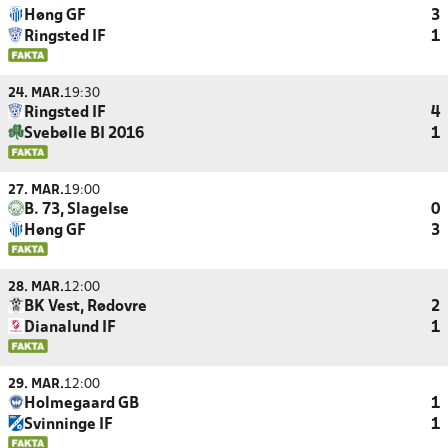
Høng GF
3
Ringsted IF
1
24. MAR.
19:30
Ringsted IF
4
Svebølle BI 2016
1
27. MAR.
19:00
B. 73, Slagelse
0
Høng GF
3
28. MAR.
12:00
BK Vest, Rødovre
2
Dianalund IF
1
29. MAR.
12:00
Holmegaard GB
1
Svinninge IF
1