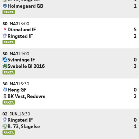
B. 73, Slagelse
1
Holmegaard GB
1
30. MAJ
13:00
Dianalund IF
5
Ringsted IF
2
30. MAJ
14:00
Svinninge IF
0
Svebølle BI 2016
3
30. MAJ
15:30
Høng GF
0
BK Vest, Rødovre
2
02. JUN.
18:30
Ringsted IF
0
B. 73, Slagelse
1