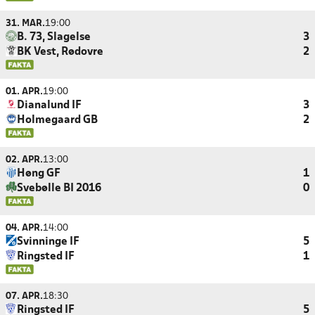
31. MAR.
19:00
B. 73, Slagelse
3
BK Vest, Rødovre
2
01. APR.
19:00
Dianalund IF
3
Holmegaard GB
2
02. APR.
13:00
Høng GF
1
Svebølle BI 2016
0
04. APR.
14:00
Svinninge IF
5
Ringsted IF
1
07. APR.
18:30
Ringsted IF
5