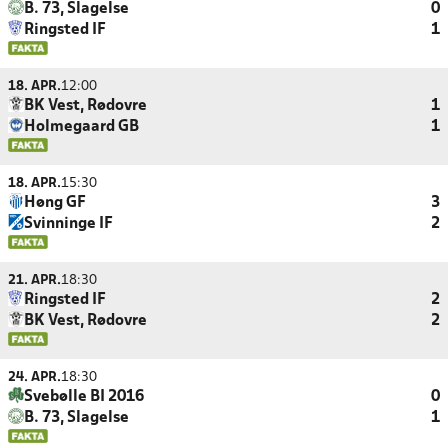
B. 73, Slagelse
0
Ringsted IF
1
18. APR.
12:00
BK Vest, Rødovre
1
Holmegaard GB
1
18. APR.
15:30
Høng GF
3
Svinninge IF
2
21. APR.
18:30
Ringsted IF
2
BK Vest, Rødovre
2
24. APR.
18:30
Svebølle BI 2016
0
B. 73, Slagelse
1