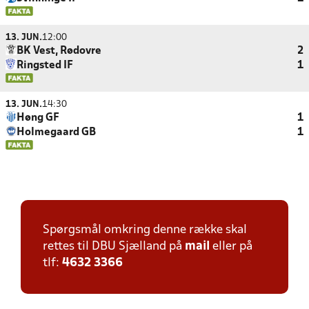
13. JUN.
12:00
BK Vest, Rødovre
2
Ringsted IF
1
13. JUN.
14:30
Høng GF
1
Holmegaard GB
1
Spørgsmål omkring denne række skal
rettes til DBU Sjælland på
mail
eller på
tlf:
4632 3366