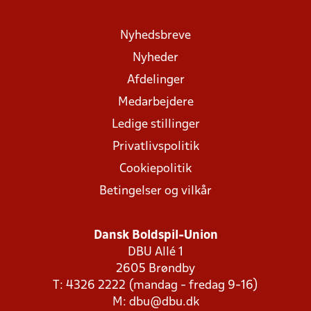
Nyhedsbreve
Nyheder
Afdelinger
Medarbejdere
Ledige stillinger
Privatlivspolitik
Cookiepolitik
Betingelser og vilkår
Dansk Boldspil-Union
DBU Allé 1
2605 Brøndby
T: 4326 2222 (mandag - fredag 9-16)
M:
dbu@dbu.dk