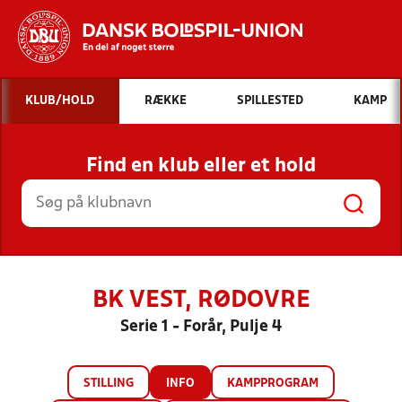
Hvad vil du søge efter?
KLUB/HOLD
RÆKKE
SPILLESTED
KAMP
INDHOLD OG NYHEDER
Find en klub eller et hold
STILLINGER, RESULTATER, KLUBBER OG
HOLD
BK VEST, RØDOVRE
Serie 1 - Forår, Pulje 4
STILLING
INFO
KAMPPROGRAM