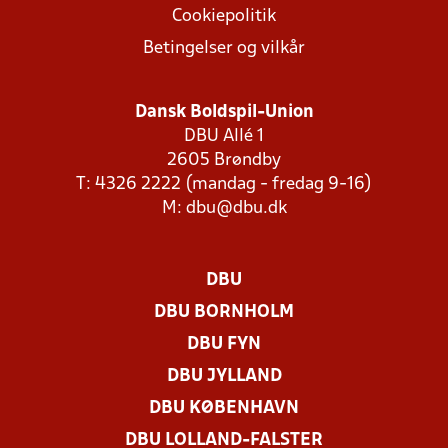
Cookiepolitik
Betingelser og vilkår
Dansk Boldspil-Union
DBU Allé 1
2605 Brøndby
T: 4326 2222 (mandag - fredag 9-16)
M:
dbu@dbu.dk
DBU
DBU BORNHOLM
DBU FYN
DBU JYLLAND
DBU KØBENHAVN
DBU LOLLAND-FALSTER