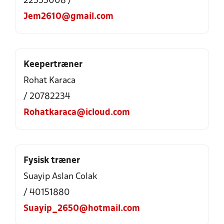
22555008 /
Jem2610@gmail.com
Keepertræner
Rohat Karaca
/ 20782234
Rohatkaraca@icloud.com
Fysisk træner
Suayip Aslan Colak
/ 40151880
Suayip_2650@hotmail.com