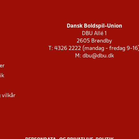
Dansk Boldspil-Union
DBU Allé 1
2605 Brøndby
T: 4326 2222 (mandag - fredag 9-16
M:
dbu@dbu.dk
ger
ik
 vilkår