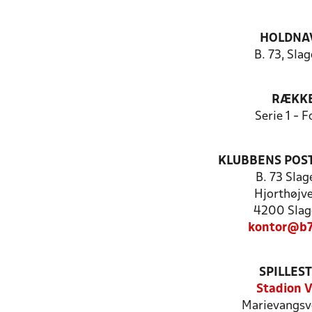
HOLDNA
B. 73, Slag
RÆKK
Serie 1 - F
KLUBBENS POS
B. 73 Slag
Hjorthøjve
4200 Slag
kontor@b7
SPILLES
Stadion V
Marievangsv