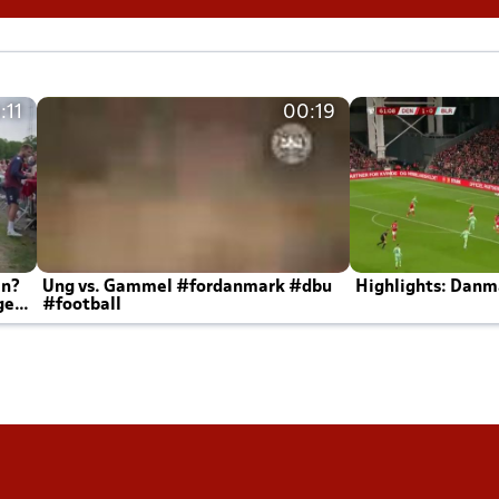
:11
00:19
en?
Ung vs. Gammel #fordanmark #dbu
Highlights: Danma
ger
#football