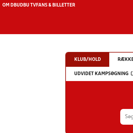
OM DBU
DBU TV
FANS & BILLETTER
KLUB/HOLD
RÆKK
UDVIDET KAMPSØGNING