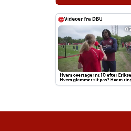
Videoer fra DBU
05
Hvem overtager nr.10 efter Eriks
Hvem glemmer sit pas? Hvem rin
Joachim altid til efter kampe?