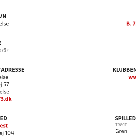
VN
else
B. 7
E
orår
TADRESSE
KLUBBEN
else
ww
j 57
else
3.dk
TED
SPILLE
TRØJE
est
Grøn
ej 104