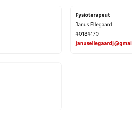
Fysioterapeut
Janus Ellegaard
40184170
janusellegaardj@gmai