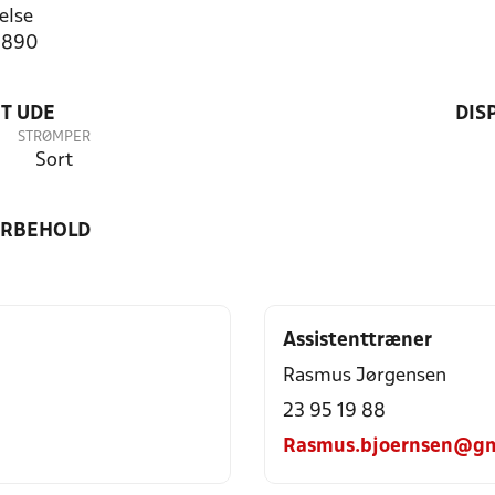
else
0890
T UDE
DIS
STRØMPER
Sort
ORBEHOLD
Assistenttræner
Rasmus Jørgensen
23 95 19 88
Rasmus.bjoernsen@gm