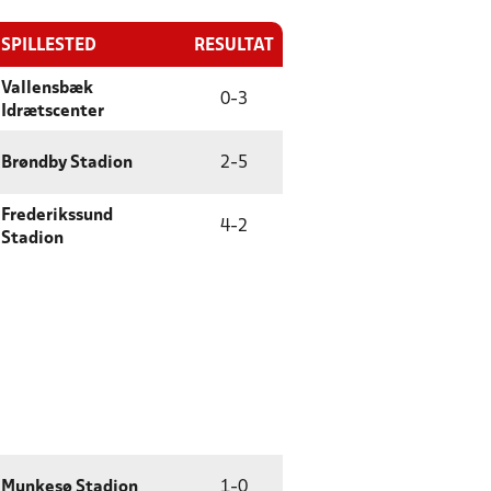
SPILLESTED
RESULTAT
Vallensbæk
0
-
3
Idrætscenter
Brøndby Stadion
2
-
5
Frederikssund
4
-
2
Stadion
Munkesø Stadion
1
-
0