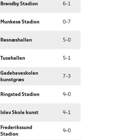
Brøndby Stadion
6
-
1
Munkesø Stadion
0
-
7
Røsnæshallen
5
-
0
Tusehallen
5
-
1
Gadehaveskolen
7
-
3
kunstgræs
Ringsted Stadion
4
-
0
Islev Skole kunst
4
-
1
Frederikssund
4
-
0
Stadion