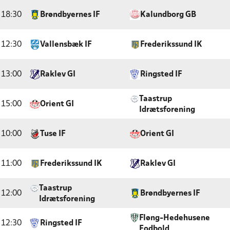
18:30
Brøndbyernes IF
Kalundborg GB
12:30
Vallensbæk IF
Frederikssund IK
13:00
Raklev GI
Ringsted IF
Taastrup
15:00
Orient GI
Idrætsforening
10:00
Tuse IF
Orient GI
11:00
Frederikssund IK
Raklev GI
Taastrup
12:00
Brøndbyernes IF
Idrætsforening
Fløng-Hedehusene
12:30
Ringsted IF
Fodbold