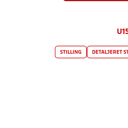
U1
STILLING
DETALJERET S