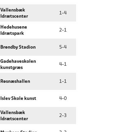
Vallensbæk
1
-
4
Idrætscenter
Hedehusene
2
-
1
Idrætspark
Brøndby Stadion
5
-
4
Gadehaveskolen
4
-
1
kunstgræs
Røsnæshallen
1
-
1
Islev Skole kunst
4
-
0
Vallensbæk
2
-
3
Idrætscenter