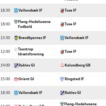
18:30
Vallensbæk IF
Tuse IF
Fløng-Hedehusene
18:00
Tuse IF
Fodbold
13:30
Brøndbyernes IF
Vallensbæk IF
Taastrup
12:00
Tuse IF
Idrætsforening
14:00
Raklev GI
Kalundborg GB
15:00
Orient GI
Ringsted IF
18:30
Vallensbæk IF
Raklev GI
Fløng-Hedehusene