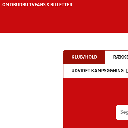
OM DBU
DBU TV
FANS & BILLETTER
KLUB/HOLD
RÆKK
UDVIDET KAMPSØGNING