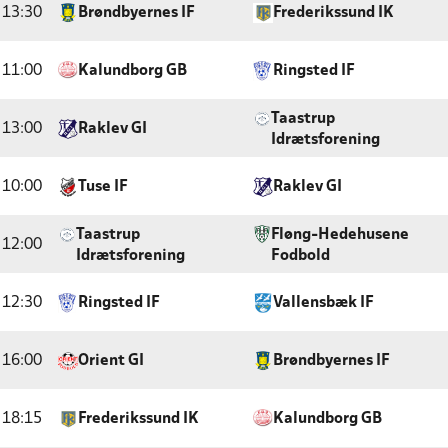
13:30
Brøndbyernes IF
Frederikssund IK
11:00
Kalundborg GB
Ringsted IF
Taastrup
13:00
Raklev GI
Idrætsforening
10:00
Tuse IF
Raklev GI
Taastrup
Fløng-Hedehusene
12:00
Idrætsforening
Fodbold
12:30
Ringsted IF
Vallensbæk IF
16:00
Orient GI
Brøndbyernes IF
18:15
Frederikssund IK
Kalundborg GB