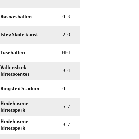
Røsnæshallen
4
-
3
Islev Skole kunst
2
-
0
Tusehallen
HHT
Vallensbæk
3
-
4
Idrætscenter
Ringsted Stadion
4
-
1
Hedehusene
5
-
2
Idrætspark
Hedehusene
3
-
2
Idrætspark