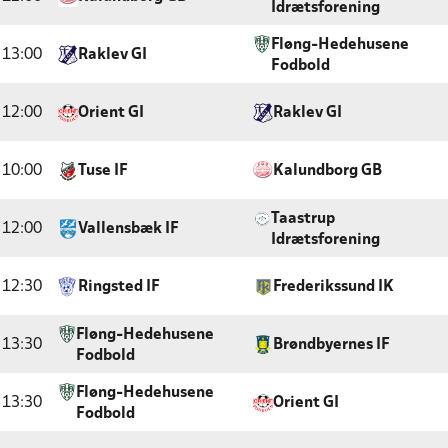
Idrætsforening
Fløng-Hedehusene
13:00
Raklev GI
Fodbold
12:00
Orient GI
Raklev GI
10:00
Tuse IF
Kalundborg GB
Taastrup
12:00
Vallensbæk IF
Idrætsforening
12:30
Ringsted IF
Frederikssund IK
Fløng-Hedehusene
13:30
Brøndbyernes IF
Fodbold
Fløng-Hedehusene
13:30
Orient GI
Fodbold