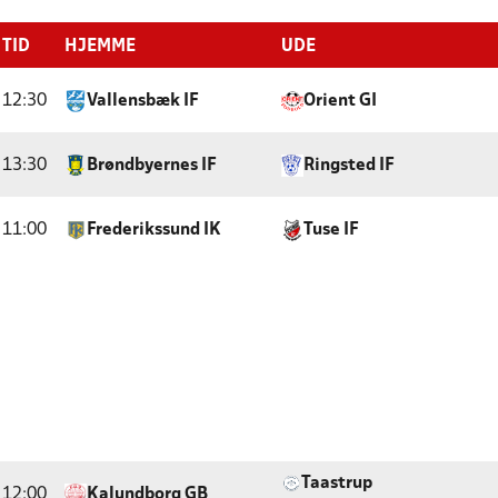
TID
HJEMME
UDE
12:30
Vallensbæk IF
Orient GI
13:30
Brøndbyernes IF
Ringsted IF
11:00
Frederikssund IK
Tuse IF
Taastrup
12:00
Kalundborg GB