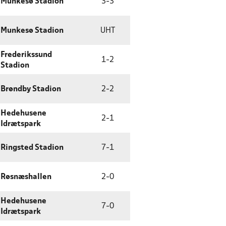
Munkesø Stadion
3
-
3
Munkesø Stadion
UHT
Frederikssund
1
-
2
Stadion
Brøndby Stadion
2
-
2
Hedehusene
2
-
1
Idrætspark
Ringsted Stadion
7
-
1
Røsnæshallen
2
-
0
Hedehusene
7
-
0
Idrætspark